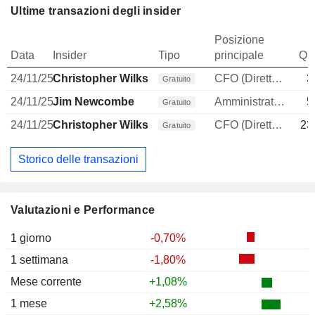
Ultime transazioni degli insider
Posizione
Data
Insider
Tipo
principale
Qua
24/11/25
Christopher Wilks
CFO (Direttore finanziario)
3
Gratuito
24/11/25
Jim Newcombe
Amministratore delegato
5
Gratuito
24/11/25
Christopher Wilks
CFO (Direttore finanziario)
23
Gratuito
Storico delle transazioni
Valutazioni e Performance
1 giorno
-0,70%
1 settimana
-1,80%
Mese corrente
+1,08%
1 mese
+2,58%