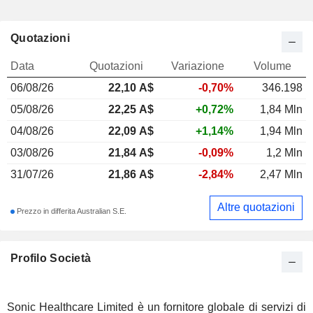
Quotazioni
Data
Quotazioni
Variazione
Volume
06/08/26
22,10
A$
-0,70%
346.198
05/08/26
22,25 A$
+0,72%
1,84 Mln
04/08/26
22,09 A$
+1,14%
1,94 Mln
03/08/26
21,84 A$
-0,09%
1,2 Mln
31/07/26
21,86 A$
-2,84%
2,47 Mln
Altre quotazioni
Prezzo in differita Australian S.E.
Profilo Società
Sonic Healthcare Limited è un fornitore globale di servizi di