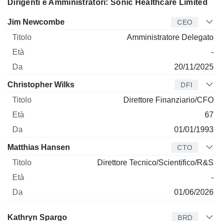
Dirigenti e Amministratori: Sonic Healthcare Limited
Manager
Titolo
Età
Da
Jim Newcombe
CEO
Amministratore Delegato
-
20/11/2025
Christopher Wilks
DFI
Direttore Finanziario/CFO
67
01/01/1993
Matthias Hansen
CTO
Direttore Tecnico/Scientifico/R&S
-
01/06/2026
Amministratore
Titolo
Età
Da
Kathryn Spargo
BRD