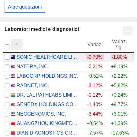
Altre quotazioni
Laboratori medici e diagnostici
Variaz.
V
Variaz.
5g.
SONIC HEALTHCARE LIMITED
-0,70%
-1,80%
NATERA, INC.
-0,21%
+8,19%
+
LABCORP HOLDINGS INC.
+0,52%
+2,22%
+
RADNET, INC.
-3,12%
+5,82%
+
DR. LAL PATHLABS LIMITED
-0,12%
+0,24%
+
GENEDX HOLDINGS CORP.
-1,40%
+9,77%
NEOGENOMICS, INC.
-3,44%
+3,01%
+
GUANGZHOU KINGMED DIAGNOSTICS GROUP CO., LTD.
+0,54%
+1,39%
DIAN DIAGNOSTICS GROUP CO.,LTD.
+7,57%
+17,63%
+