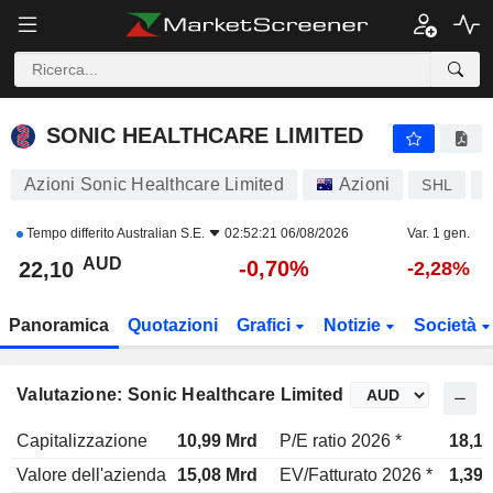
SONIC HEALTHCARE LIMITED
22,10
$
-0,70%
SONIC HEALTHCARE LIMITED
Azioni Sonic Healthcare Limited
Azioni
SHL
Tempo differito
Australian S.E.
02:52:21 06/08/2026
Var. 1 gen.
AUD
-0,70%
22,10
-2,28%
Panoramica
Quotazioni
Grafici
Notizie
Società
Valutazione: Sonic Healthcare Limited
Capitalizzazione
10,99 Mrd
P/E ratio 2026 *
18,1x
Valore dell'azienda
15,08 Mrd
EV/Fatturato 2026 *
1,39x