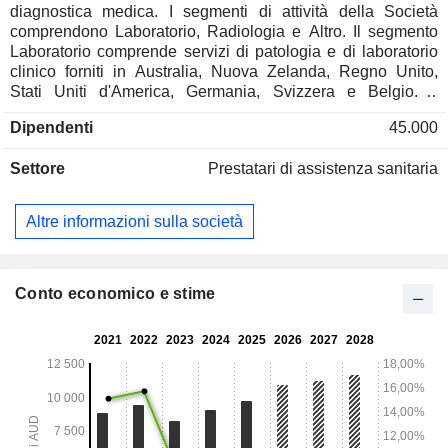
diagnostica medica. I segmenti di attività della Società
comprendono Laboratorio, Radiologia e Altro. Il segmento
Laboratorio comprende servizi di patologia e di laboratorio
clinico forniti in Australia, Nuova Zelanda, Regno Unito,
Stati Uniti d'America, Germania, Svizzera e Belgio. Il
segmento Radiologia comprende servizi di diagnostica per
Dipendenti
45.000
immagini forniti in Australia. Il segmento Altro comprende le
funzioni amministrative, la gestione dei centri medici (IPN), i
Settore
Prestatari di assistenza sanitaria
servizi di medicina del lavoro (Sonic HealthPlus) e altre
attività minori. La divisione australiana dei servizi clinici
della Società (Sonic Clinical Services) è un operatore di
Altre informazioni sulla società
centri medici (con il marchio Independent Practitioner
Network) e un fornitore di servizi di medicina del lavoro (con
il marchio Sonic HealthPlus). Sonic Clinical Services opera
in collaborazione con circa 2.000 medici di base che
Conto economico e stime
lavorano in oltre 235 centri in tutta l'Australia.