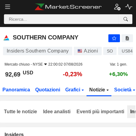
SOUTHERN COMPANY
92,69
$
-0,23%
SOUTHERN COMPANY
Insiders Southern Company
Azioni
SO
US842
Mercato chiuso -
NYSE
22:00:02 07/08/2026
Var. 1 gen.
USD
-0,23%
92,69
+6,30%
Panoramica
Quotazioni
Grafici
Notizie
Società
Tutte le notizie
Idee analisti
Eventi più importanti
In
Insiders