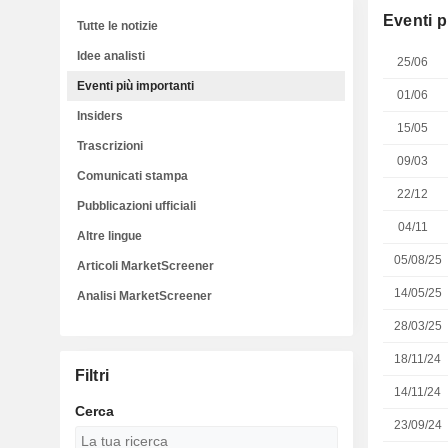
Eventi p
Tutte le notizie
Idee analisti
25/06
Eventi più importanti
01/06
Insiders
15/05
Trascrizioni
09/03
Comunicati stampa
22/12
Pubblicazioni ufficiali
04/11
Altre lingue
05/08/25
Articoli MarketScreener
14/05/25
Analisi MarketScreener
28/03/25
18/11/24
Filtri
14/11/24
Cerca
23/09/24