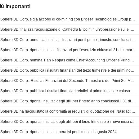
iù importanti
Sphere 3D Corp. sigla accordi di co-mining con Bitdeer Technologies Group per ospitare 30 megawatt di capacità nei propri data center
Sphere 3D finalizza l'acquisizione di Cathedra Bitcoin in un'operazione sulle infrastrutture digitali
Sphere 3D Corp. annuncia i risultati finanziari per il primo trimestre conclusosi il 31 marzo 2026
Sphere 3D Corp. riporta i risultati finanziari per l'esercizio chiuso al 31 dicembre 2025
Sphere 3D Corp. nomina Tiah Reppas come Chief Accounting Officer e Principal Financial and Accounting Officer
Sphere 3D Corp. pubblica i risultati finanziari del terzo trimestre e dei primi nove mesi conclusi al 30 settembre 2025
Sphere 3D Corp.: Risultati Finanziari del Secondo Trimestre e dei Primi Sei Mesi al 30 Giugno 2025
Sphere 3D Corp. pubblica i risultati finanziari relativi al primo trimestre chiuso al 31 marzo 2025
Sphere 3D Corp. riporta i risultati degli utili per l'intero anno conclusosi il 31 dicembre 2024
Sphere 3D ha riacquistato la conformità ai requisiti di quotazione del Nasdaq; le azioni calano
Sphere 3D Corp. riporta i risultati degli utili per il terzo trimestre e i nove mesi conclusi il 30 settembre 2024
Sphere 3D Corp. riporta i risultati operativi per il mese di agosto 2024