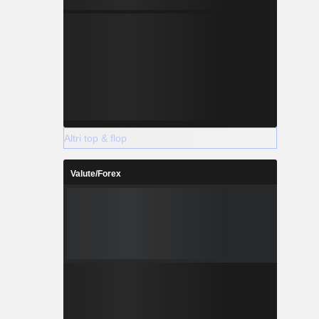
Altri top & flop
Valute/Forex