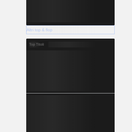
Altri top & flop
Top Titoli