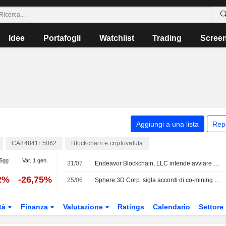
Idee
Portafogli
Watchlist
Trading
Scree
Aggiungi a una lista
Rep
CA84841L5062
Blockchain e criptovaluta
 5gg
Var. 1 gen.
31/07
Endeavor Blockchain, LLC intende avviare un dialogo con Sphere 3D Corp
2%
-26,75%
25/06
Sphere 3D Corp. sigla accordi di co-mining con Bitdeer Technologies Group per ospitare 30 megawatt di capacità nei propri data center
tà
Finanza
Valutazione
Ratings
Calendario
Settore