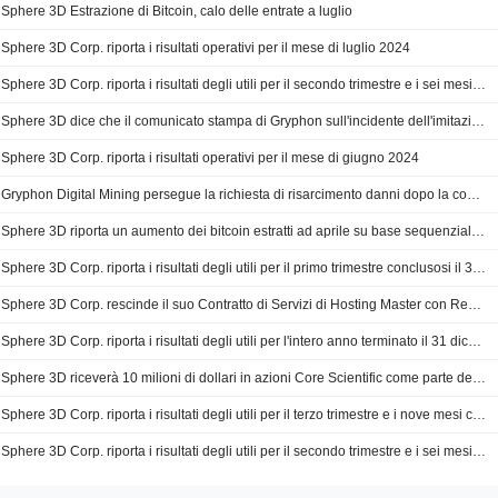
Sphere 3D Estrazione di Bitcoin, calo delle entrate a luglio
Sphere 3D Corp. riporta i risultati operativi per il mese di luglio 2024
Sphere 3D Corp. riporta i risultati degli utili per il secondo trimestre e i sei mesi conclusi il 30 giugno 2024
Sphere 3D dice che il comunicato stampa di Gryphon sull'incidente dell'imitazione del CFO è 'fuorviante'.
Sphere 3D Corp. riporta i risultati operativi per il mese di giugno 2024
Gryphon Digital Mining persegue la richiesta di risarcimento danni dopo la concessione di Sphere 3D
Sphere 3D riporta un aumento dei bitcoin estratti ad aprile su base sequenziale; le azioni aumentano
Sphere 3D Corp. riporta i risultati degli utili per il primo trimestre conclusosi il 31 marzo 2024
Sphere 3D Corp. rescinde il suo Contratto di Servizi di Hosting Master con Rebel Mining Company, LLC
Sphere 3D Corp. riporta i risultati degli utili per l'intero anno terminato il 31 dicembre 2023
Sphere 3D riceverà 10 milioni di dollari in azioni Core Scientific come parte dell'accordo di ristrutturazione
Sphere 3D Corp. riporta i risultati degli utili per il terzo trimestre e i nove mesi conclusi il 30 settembre 2023
Sphere 3D Corp. riporta i risultati degli utili per il secondo trimestre e i sei mesi conclusi il 30 giugno 2023