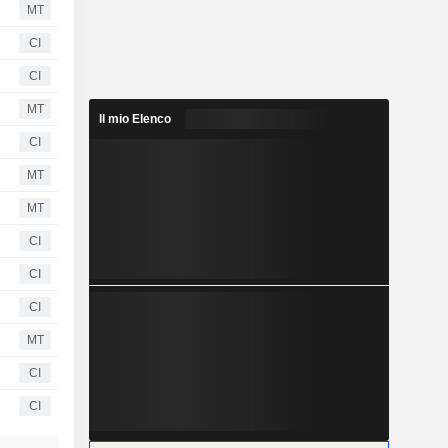
MT
CI
CI
MT
Il mio Elenco
CI
MT
MT
CI
CI
CI
MT
CI
CI