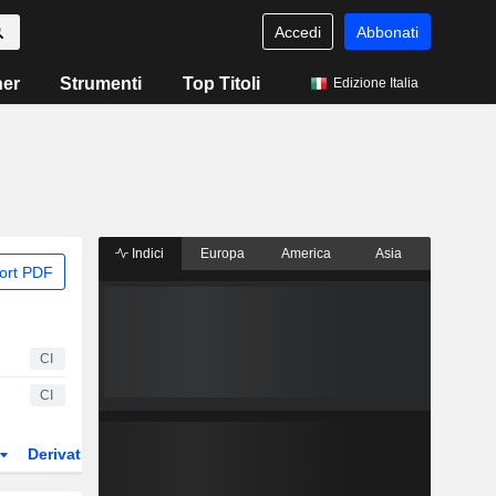
Accedi
Abbonati
ner
Strumenti
Top Titoli
Edizione Italia
Indici
Europa
America
Asia
ort PDF
CI
CI
Derivati