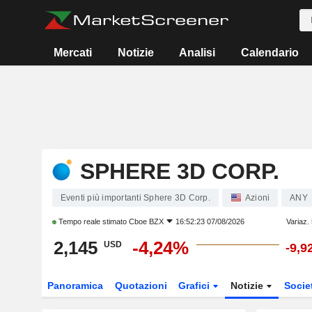
Mercati
Notizie
Analisi
Calendario
SPHERE 3D CORP.
Eventi più importanti Sphere 3D Corp.
Azioni
ANY
Tempo reale stimato
Cboe BZX
16:52:23 07/08/2026
Variaz.
2,145
-4,24%
USD
-9,9
Panoramica
Quotazioni
Grafici
Notizie
Socie