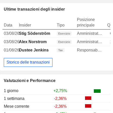
Ultime transazioni degli insider
Posizione
Data
Insider
Tipo
principale
Qua
03/08/26
Stig Söderström
Amministratore delegato
6
Esercizio
03/08/26
Alex Norstrom
Amministratore delegato
1
Esercizio
01/08/26
Dustee Jenkins
Responsabile della comunicazione
Tax
Storico delle transazioni
Valutazioni e Performance
1 giorno
+2,75%
1 settimana
-2,36%
Mese corrente
-2,36%