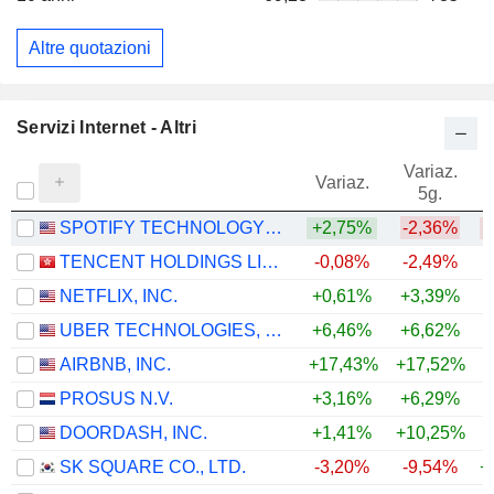
Altre quotazioni
Servizi Internet - Altri
Variaz.
V
Variaz.
5g.
SPOTIFY TECHNOLOGY S.A.
+2,75%
-2,36%
TENCENT HOLDINGS LIMITED
-0,08%
-2,49%
NETFLIX, INC.
+0,61%
+3,39%
UBER TECHNOLOGIES, INC.
+6,46%
+6,62%
AIRBNB, INC.
+17,43%
+17,52%
+
PROSUS N.V.
+3,16%
+6,29%
DOORDASH, INC.
+1,41%
+10,25%
SK SQUARE CO., LTD.
-3,20%
-9,54%
+