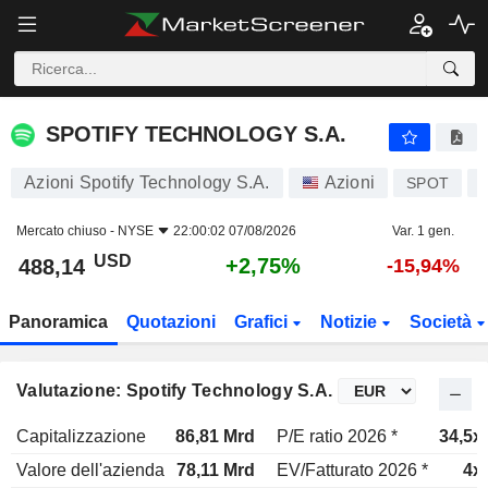
SPOTIFY TECHNOLOGY S.A.
488,14
$
+2,75%
SPOTIFY TECHNOLOGY S.A.
Azioni Spotify Technology S.A.
Azioni
SPOT
Mercato chiuso -
NYSE
22:00:02 07/08/2026
Var. 1 gen.
USD
+2,75%
488,14
-15,94%
Panoramica
Quotazioni
Grafici
Notizie
Società
Valutazione: Spotify Technology S.A.
Capitalizzazione
86,81 Mrd
P/E ratio 2026 *
34,5x
Valore dell'azienda
78,11 Mrd
EV/Fatturato 2026 *
4x