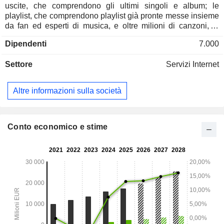
uscite, che comprendono gli ultimi singoli e album; le
playlist, che comprendono playlist già pronte messe insieme
da fan ed esperti di musica, e oltre milioni di canzoni, in
modo che gli utenti possano riprodurre i loro brani preferiti,
Dipendenti
7.000
scoprire nuovi brani e costruire una collezione
personalizzata. I suoi utenti possono scegliere Spotify Free,
Settore
Servizi Internet
che include solo la riproduzione casuale o Spotify Premium,
che comprende una serie di funzioni, come la riproduzione
casuale, l'assenza di pubblicità, i salti illimitati, l'ascolto
Altre informazioni sulla società
offline, la riproduzione di qualsiasi brano e l'audio. La
Società opera attraverso una serie di filiali, tra cui Spotify
LTD ed è presente in oltre 20 Paesi. Il suo servizio offre
un'esperienza di ascolto musicale senza interruzioni
Conto economico e stime
pubblicitarie.