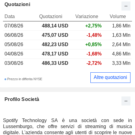
Quotazioni
Data
Quotazioni
Variazione
Volume
07/08/26
488,14 USD
+2,75%
1,86 Mln
06/08/26
475,07 USD
-1,48%
1,63 Mln
05/08/26
482,23 USD
+0,85%
2,64 Mln
04/08/26
478,17 USD
-1,68%
4,86 Mln
03/08/26
486,33 USD
-2,72%
3,33 Mln
Altre quotazioni
Prezzo in differita NYSE
Profilo Società
Spotify Technology SA è una società con sede in
Lussemburgo, che offre servizi di streaming di musica
digitale. L'azienda consente agli utenti di scoprire le nuove