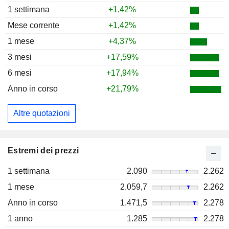
1 settimana
+1,42%
Mese corrente
+1,42%
1 mese
+4,37%
3 mesi
+17,59%
6 mesi
+17,94%
Anno in corso
+21,79%
Altre quotazioni
Estremi dei prezzi
1 settimana
2.090
2.262
1 mese
2.059,7
2.262
Anno in corso
1.471,5
2.278
1 anno
1.285
2.278