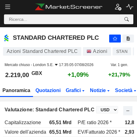
STANDARD CHARTERED PLC
2.219,00
p
+1,09%
STANDARD CHARTERED PLC
Azioni Standard Chartered PLC
Azioni
STAN
Mercato chiuso -
London S.E.
17:35:05 07/08/2026
Var. 1 gen.
GBX
+1,09%
2.219,00
+21,79%
Panoramica
Quotazioni
Grafici
Notizie
Società
Valutazione: Standard Chartered PLC
Capitalizzazione
65,51 Mrd
P/E ratio 2026 *
12,8x
Valore dell'azienda
65,51 Mrd
EV/Fatturato 2026 *
2,93x