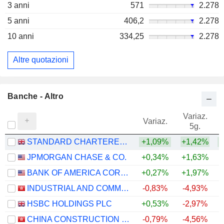
3 anni
571
2.278
5 anni
406,2
2.278
10 anni
334,25
2.278
Altre quotazioni
Banche - Altro
Variaz.
V
Variaz.
5g.
STANDARD CHARTERED PLC
+1,09%
+1,42%
+
JPMORGAN CHASE & CO.
+0,34%
+1,63%
+
BANK OF AMERICA CORPORATION
+0,27%
+1,97%
+
INDUSTRIAL AND COMMERCIAL BANK OF CHINA LIMITED
-0,83%
-4,93%
+
HSBC HOLDINGS PLC
+0,53%
-2,97%
+
CHINA CONSTRUCTION BANK CORPORATION
-0,79%
-4,56%