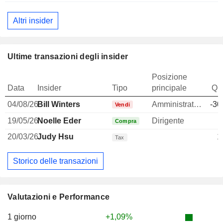
Altri insider
Ultime transazioni degli insider
Posizione
Data
Insider
Tipo
principale
Qua
04/08/26
Bill Winters
Amministratore delegato
-30
Vendi
19/05/26
Noelle Eder
Dirigente
Compra
20/03/26
Judy Hsu
1
Tax
Storico delle transazioni
Valutazioni e Performance
1 giorno
+1,09%