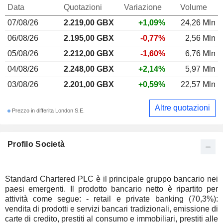
Data
Quotazioni
Variazione
Volume
07/08/26
2.219,00 GBX
+1,09%
24,26 Mln
06/08/26
2.195,00 GBX
-0,77%
2,56 Mln
05/08/26
2.212,00 GBX
-1,60%
6,76 Mln
04/08/26
2.248,00 GBX
+2,14%
5,97 Mln
03/08/26
2.201,00 GBX
+0,59%
22,57 Mln
Altre quotazioni
Prezzo in differita London S.E.
Profilo Società
Standard Chartered PLC è il principale gruppo bancario nei
paesi emergenti. Il prodotto bancario netto è ripartito per
attività come segue: - retail e private banking (70,3%):
vendita di prodotti e servizi bancari tradizionali, emissione di
carte di credito, prestiti al consumo e immobiliari, prestiti alle