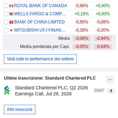
ROYAL BANK OF CANADA
-0,66%
+0,40%
+
WELLS FARGO & COMPANY
+0,18%
+0,93%
+
BANK OF CHINA LIMITED
-0,95%
-5,08%
+
MITSUBISHI UFJ FINANCIAL GROUP, INC.
-0,28%
-0,20%
+
Media
-0,08%
-0,94%
+
Media ponderata per Capi.
-0,05%
-0,64%
+
Vedi tutte le performance del settore
Ultima trascrizione: Standard Chartered PLC
Standard Chartered PLC, Q2 2026
29/07
Earnings Call, Jul 29, 2026
Altri resoconti