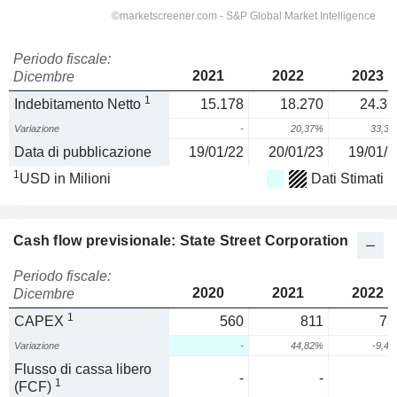
Periodo fiscale:
2021
2022
2023
Dicembre
1
Indebitamento Netto
15.178
18.270
24.36
Variazione
-
20,37%
33,3
Data di pubblicazione
19/01/22
20/01/23
19/01/2
1
USD in Milioni
Dati Stimati
Cash flow previsionale: State Street Corporation
Periodo fiscale:
2020
2021
2022
Dicembre
1
CAPEX
560
811
73
Variazione
-
44,82%
-9,4
Flusso di cassa libero
-
-
1
(FCF)