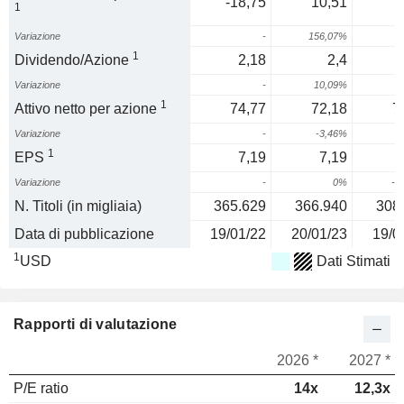
-18,75
10,51
1
Variazione
-
156,07%
1
Dividendo/Azione
2,18
2,4
Variazione
-
10,09%
1
Attivo netto per azione
74,77
72,18
7
Variazione
-
-3,46%
1
EPS
7,19
7,19
Variazione
-
0%
-2
N. Titoli (in migliaia)
365.629
366.940
308
Data di pubblicazione
19/01/22
20/01/23
19/0
1
USD
Dati Stimati
Rapporti di valutazione
2026 *
2027 *
P/E ratio
14x
12,3x