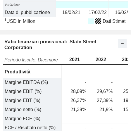
Variazione
-
-
Data di pubblicazione
19/02/21
17/02/22
16/02/2
1
USD in Milioni
Dati Stimati
Ratio finanziari previsionali: State Street
Corporation
2021
2022
202
Periodo fiscale: Dicembre
Produttività
Margine EBITDA (%)
-
-
Margine EBIT (%)
28,09%
29,67%
25,
Margine EBT (%)
26,37%
27,39%
19,
Margine netto (%)
21,39%
21,9%
15,
Margine FCF (%)
-
-
FCF / Risultato netto (%)
-
-