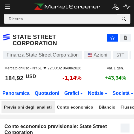
STATE STREET CORPORATION
184,92
$
-1,14%
STATE STREET
CORPORATION
Finanza State Street Corporation
Azioni
STT
Mercato chiuso -
NYSE
22:00:02 06/08/2026
Var. 1 gen.
USD
-1,14%
184,92
+43,34%
Panoramica
Quotazioni
Grafici
Notizie
Società
Previsioni degli analisti
Conto economico
Bilancio
Flusso
Conto economico previsionale: State Street
Corporation