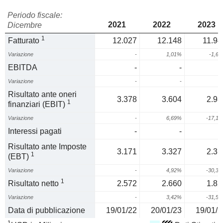
Periodo fiscale:
2021
2022
2023
Dicembre
1
Fatturato
12.027
12.148
11.94
Variazione
-
1,01%
-1,6
EBITDA
-
-
Variazione
-
-
Risultato ante oneri
3.378
3.604
2.98
1
finanziari (EBIT)
Variazione
-
6,69%
-17,1
Interessi pagati
-
-
Risultato ante Imposte
3.171
3.327
2.31
1
(EBT)
Variazione
-
4,92%
-30,3
1
Risultato netto
2.572
2.660
1.82
Variazione
-
3,42%
-31,5
Data di pubblicazione
19/01/22
20/01/23
19/01/2