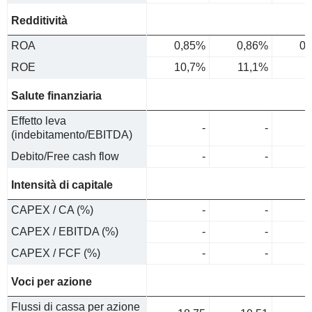
Redditività
ROA
0,85%
0,86%
0,
ROE
10,7%
11,1%
8
Salute finanziaria
Effetto leva
-
-
(indebitamento/EBITDA)
Debito/Free cash flow
-
-
Intensità di capitale
CAPEX / CA (%)
-
-
CAPEX / EBITDA (%)
-
-
CAPEX / FCF (%)
-
-
Voci per azione
Flussi di cassa per azione