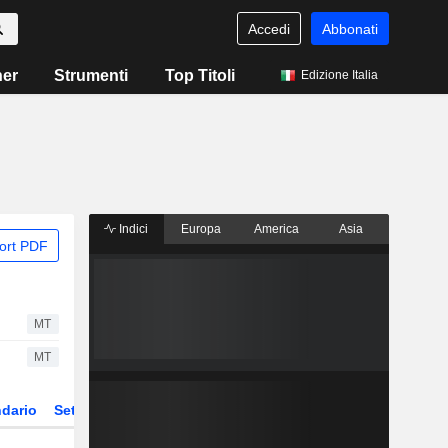
Accedi
Abbonati
ner
Strumenti
Top Titoli
Edizione Italia
Indici
Europa
America
Asia
ort PDF
MT
MT
dario
Settore
Derivati
ETF