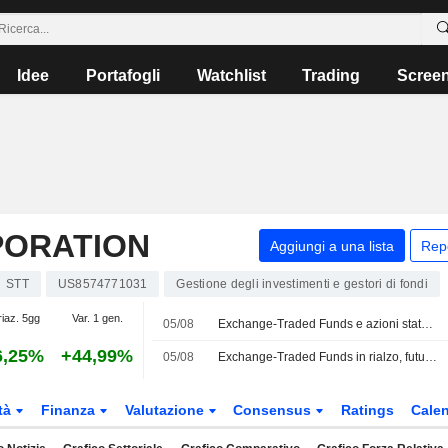
Idee
Portafogli
Watchlist
Trading
Scree
PORATION
Aggiungi a una lista
Rep
STT
US8574771031
Gestione degli investimenti e gestori di fondi
riaz. 5gg
Var. 1 gen.
05/08
Exchange-Traded Funds e azioni statunitensi contrastati a metà giornata
6,25%
+44,99%
05/08
Exchange-Traded Funds in rialzo, future azionari contrastati prima dell'apertura tra utili societari e speranze di riapertura di Hormuz
tà
Finanza
Valutazione
Consensus
Ratings
Calen