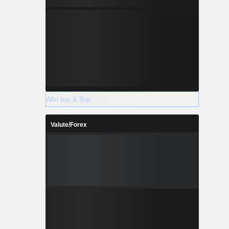
Altri top & flop
Valute/Forex