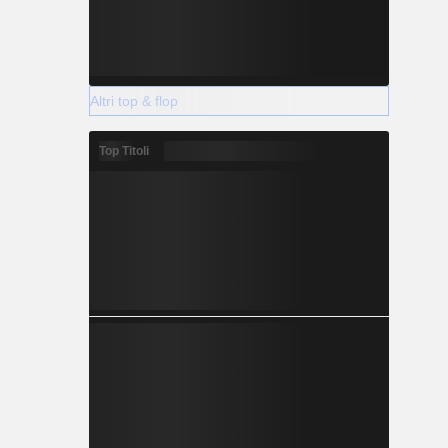
Altri top & flop
Top Titoli