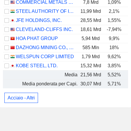
COMMERCIAL METALS COMPANY
7,8 Mrd
1,09%
STEEL AUTHORITY OF INDIA LIMITED
11,99 Mrd
2,1%
JFE HOLDINGS, INC.
28,55 Mrd
1,55%
CLEVELAND-CLIFFS INC.
18,61 Mrd
-7,94%
HOA PHAT GROUP
5,94 Mrd
9,9%
DAZHONG MINING CO., LTD.
585 Mln
18%
WELSPUN CORP LIMITED
1,79 Mrd
9,62%
KOBE STEEL, LTD.
15,32 Mrd
3,85%
Media
21,56 Mrd
5,52%
Media ponderata per Capi.
30,07 Mrd
5,71%
Acciaio - Altri