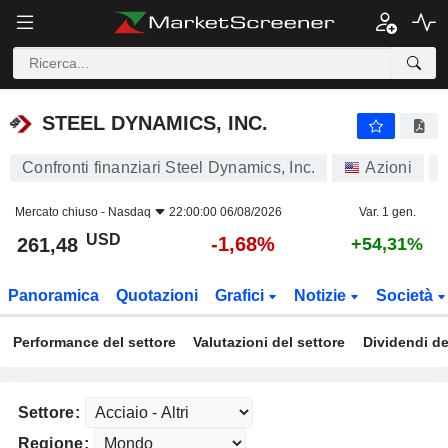
STEEL DYNAMICS, INC.
261,48
$
-1,68%
STEEL DYNAMICS, INC.
Confronti finanziari Steel Dynamics, Inc.
Azioni
Mercato chiuso -
Nasdaq
22:00:00 06/08/2026
Var. 1 gen.
USD
-1,68%
261,48
+54,31%
Panoramica
Quotazioni
Grafici
Notizie
Società
Performance del settore
Valutazioni del settore
Dividendi de
Settore:
Regione: