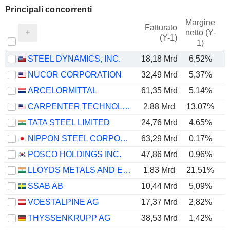
Principali concorrenti
Margine
Fatturato
netto (Y-
E
(Y-1)
1)
STEEL DYNAMICS, INC.
18,18 Mrd
6,52%
NUCOR CORPORATION
32,49 Mrd
5,37%
ARCELORMITTAL
61,35 Mrd
5,14%
CARPENTER TECHNOLOGY CORPORATION
2,88 Mrd
13,07%
TATA STEEL LIMITED
24,76 Mrd
4,65%
NIPPON STEEL CORPORATION
63,29 Mrd
0,17%
POSCO HOLDINGS INC.
47,86 Mrd
0,96%
LLOYDS METALS AND ENERGY LIMITED
1,83 Mrd
21,51%
SSAB AB
10,44 Mrd
5,09%
VOESTALPINE AG
17,37 Mrd
2,82%
THYSSENKRUPP AG
38,53 Mrd
1,42%