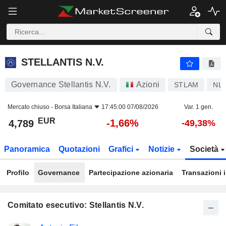
STELLANTIS N.V.
4,789
€
-1,66%
STELLANTIS N.V.
Governance Stellantis N.V.
Azioni
STLAM
NL
Mercato chiuso -
Borsa Italiana
17:45:00 07/08/2026
Var. 1 gen.
EUR
-1,66%
4,789
-49,38%
Panoramica
Quotazioni
Grafici
Notizie
Società
Profilo
Governance
Partecipazione azionaria
Transazioni 
Comitato esecutivo: Stellantis N.V.
Posizioni