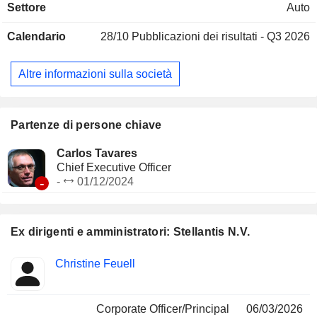
Settore
Auto
finanziamento delle vendite (acquisto, noleggio, leasing,
ecc.), servizi assistenza post-vendita, ecc. La ripartizione
Calendario
28/10
Pubblicazioni dei risultati - Q3 2026
geografica del fatturato è la seguente: Paesi Bassi (0,8%),
Nord America (41,6%), Francia (10,3%), Brasile (7,6%), Italia
(6,8%), Germania (5,2%), Regno Unito (5%), Turchia (3,8%),
Altre informazioni sulla società
Spagna (2,7%), Belgio (1,5%), Cina (0,2%) e altri paesi
(14,5%).
Partenze di persone chiave
Carlos Tavares
Chief Executive Officer
-
-
01/12/2024
Ex dirigenti e amministratori: Stellantis N.V.
Posizioni
Christine Feuell
Insider
ricoperte
Corporate Officer/Principal
06/03/2026