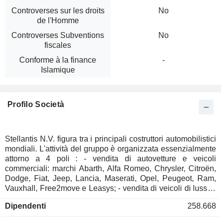
Controverses sur les droits
No
de l'Homme
Controverses Subventions
No
fiscales
Conforme à la finance
-
Islamique
Profilo Società
Stellantis N.V. figura tra i principali costruttori automobilistici
mondiali. L'attività del gruppo è organizzata essenzialmente
attorno a 4 poli : - vendita di autovetture e veicoli
commerciali: marchi Abarth, Alfa Romeo, Chrysler, Citroën,
Dodge, Fiat, Jeep, Lancia, Maserati, Opel, Peugeot, Ram,
Vauxhall, Free2move e Leasys; - vendita di veicoli di lusso :
marchi Maserati e DS Automobiles; - vendita di attrezzature
Dipendenti
258.668
automobilistiche: sistemi interni, sedili auto, esterni auto,
sistemi di controllo delle emissioni, ecc. ; - altro: