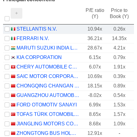
P/E ratio
Price to
(Y)
Book (Y)
STELLANTIS N.V.
10.94x
0.26x
FERRARI N.V.
36.21x
14.35x
MARUTI SUZUKI INDIA LTD
28.67x
4.21x
KIA CORPORATION
6.15x
0.79x
CHERY AUTOMOBILE CO., LTD.
6.07x
1.91x
SAIC MOTOR CORPORATION LIMITED
10.69x
0.39x
CHONGQING CHANGAN AUTOMOBILE COMPANY LIMITED
18.15x
0.89x
GUANGZHOU AUTOMOBILE GROUP CO., LTD.
-8.02x
0.54x
FORD OTOMOTIV SANAYI
6.99x
1.53x
TOFAS TÜRK OTOMOBIL FABRIKASI ANONIM SIRKETI
8.65x
1.57x
JIANGLING MOTORS CORPORATION, LTD.
8.68x
1.09x
ZHONGTONG BUS HOLDING CO.,LTD
12.91x
-