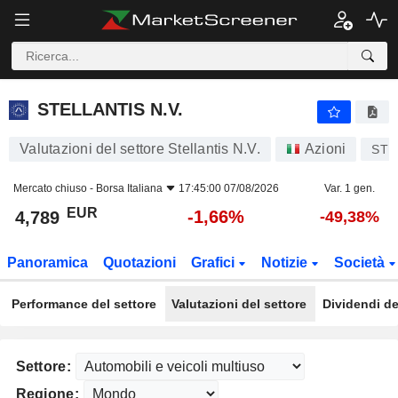
STELLANTIS N.V.
4,789
€
-1,66%
STELLANTIS N.V.
Valutazioni del settore Stellantis N.V.
Azioni
STL
Mercato chiuso -
Borsa Italiana
17:45:00 07/08/2026
Var. 1 gen.
EUR
-1,66%
4,789
-49,38%
Panoramica
Quotazioni
Grafici
Notizie
Società
Performance del settore
Valutazioni del settore
Dividendi de
Settore:
Regione: