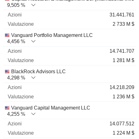
9,505 %
31.441.761
2 733 M $
Vanguard Portfolio Management LLC
4,456 %
14.741.707
1 281 M $
BlackRock Advisors LLC
4,298 %
14.218.209
1 236 M $
Vanguard Capital Management LLC
4,255 %
14.077.512
1 224 M $