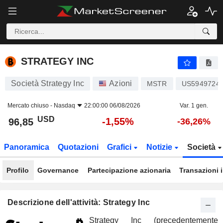
STRATEGY INC
96,85
$
-1,55%
STRATEGY INC
Società Strategy Inc
Azioni
MSTR
US5949724
Mercato chiuso -
Nasdaq
22:00:00 06/08/2026
Var. 1 gen.
USD
-1,55%
96,85
-36,26%
Panoramica
Quotazioni
Grafici
Notizie
Società
Profilo
Governance
Partecipazione azionaria
Transazioni 
Descrizione dell'attività: Strategy Inc
Strategy Inc (precedentemente