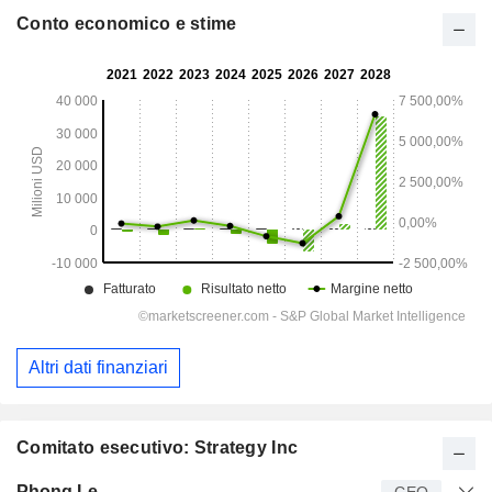
Conto economico e stime
Altri dati finanziari
Comitato esecutivo: Strategy Inc
Manager
Titolo
Età
Da
Phong Le
CEO