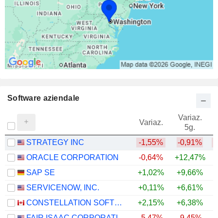
Software aziendale
Variaz.
V
Variaz.
5g.
STRATEGY INC
-1,55%
-0,91%
ORACLE CORPORATION
-0,64%
+12,47%
SAP SE
+1,02%
+9,66%
SERVICENOW, INC.
+0,11%
+6,61%
CONSTELLATION SOFTWARE INC.
+2,15%
+6,38%
FAIR ISAAC CORPORATION
-5,47%
-9,45%