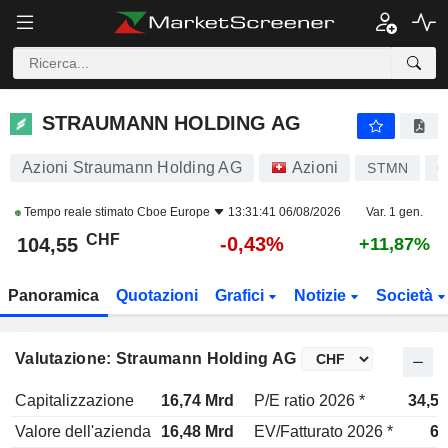
STRAUMANN HOLDING AG
104,55
CHF
-0,43%
STRAUMANN HOLDING AG
Azioni Straumann Holding AG
Azioni
STMN
C
Tempo reale stimato
Cboe Europe
13:31:41 06/08/2026
Var. 1 gen.
CHF
-0,43%
104,55
+11,87%
Panoramica
Quotazioni
Grafici
Notizie
Società
Valutazione: Straumann Holding AG
Capitalizzazione
16,74 Mrd
P/E ratio 2026 *
34,5x
Valore dell'azienda
16,48 Mrd
EV/Fatturato 2026 *
6x