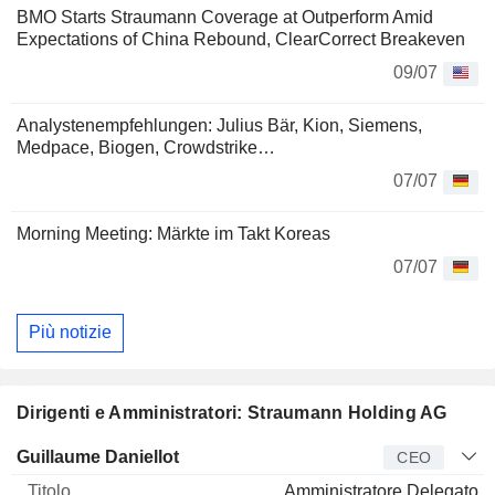
BMO Starts Straumann Coverage at Outperform Amid
Expectations of China Rebound, ClearCorrect Breakeven
09/07
Analystenempfehlungen: Julius Bär, Kion, Siemens,
Medpace, Biogen, Crowdstrike…
07/07
Morning Meeting: Märkte im Takt Koreas
07/07
Più notizie
Dirigenti e Amministratori: Straumann Holding AG
Manager
Titolo
Età
Da
Guillaume Daniellot
CEO
Amministratore Delegato