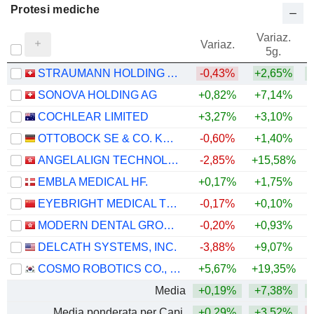
Protesi mediche
Variaz.
V
Variaz.
5g.
STRAUMANN HOLDING AG
-0,43%
+2,65%
SONOVA HOLDING AG
+0,82%
+7,14%
COCHLEAR LIMITED
+3,27%
+3,10%
OTTOBOCK SE & CO. KGAA
-0,60%
+1,40%
ANGELALIGN TECHNOLOGY INC.
-2,85%
+15,58%
+
EMBLA MEDICAL HF.
+0,17%
+1,75%
EYEBRIGHT MEDICAL TECHNOLOGY (BEIJING) CO., LTD.
-0,17%
+0,10%
MODERN DENTAL GROUP LIMITED
-0,20%
+0,93%
+
DELCATH SYSTEMS, INC.
-3,88%
+9,07%
+
COSMO ROBOTICS CO., LTD.
+5,67%
+19,35%
Media
+0,19%
+7,38%
Media ponderata per Capi.
+0,29%
+3,52%