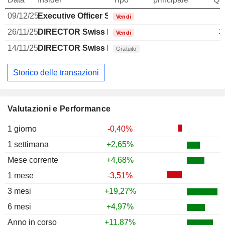
09/12/25
Executive Officer Swiss
Vendi
26/11/25
DIRECTOR Swiss Non EXECUTIVE
3
Vendi
14/11/25
DIRECTOR Swiss Non EXECUTIVE
Gratuito
Storico delle transazioni
Valutazioni e Performance
1 giorno
-0,40%
1 settimana
+2,65%
Mese corrente
+4,68%
1 mese
-3,51%
3 mesi
+19,27%
6 mesi
+4,97%
Anno in corso
+11,87%