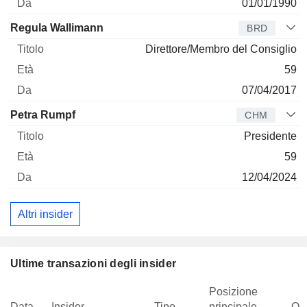
01/01/1990
Regula Wallimann
BRD
Direttore/Membro del Consiglio
59
07/04/2017
Petra Rumpf
CHM
Presidente
59
12/04/2024
Altri insider
Ultime transazioni degli insider
Posizione
Data
Insider
Tipo
principale
Qua