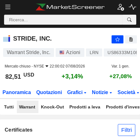
STRIDE, INC.
82,51
$
+3,14%
STRIDE, INC.
Warrant Stride, Inc.
Azioni
LRN
US86333M108
Mercato chiuso -
NYSE
22:00:02 07/08/2026
Var. 1 gen.
USD
+3,14%
82,51
+27,08%
Panoramica
Quotazioni
Grafici
Notizie
Società
Tutti
Warrant
Knock-Out
Prodotti a leva
Prodotti d'inve
Filtri
Certificates