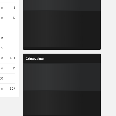
ln
-1,7 Mln
-186 Mln
-462 Mln
ln
124 Mln
120 Mln
104 Mln
-
-
-
-
Mln
-
-
-
5
5
5
5
Mln
40,82 Mln
42,65 Mln
44,37 Mln
Criptovalute
ln
131 Mln
143 Mln
188 Mln
00
7800
7800
8600
ln
30,03 Mln
31,3 Mln
31,12 Mln