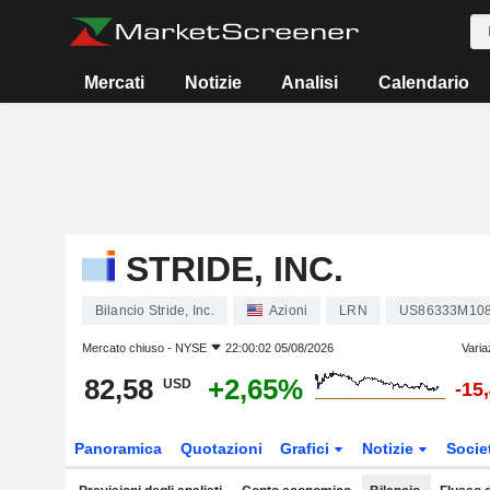
Mercati
Notizie
Analisi
Calendario
STRIDE, INC.
Bilancio Stride, Inc.
Azioni
LRN
US86333M10
Mercato chiuso -
NYSE
22:00:02 05/08/2026
Varia
82,58
+2,65%
USD
-15
Panoramica
Quotazioni
Grafici
Notizie
Socie