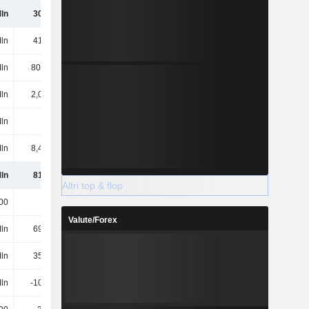
ln
309 Mln
244 Mln
303 Mln
ln
413 Mln
415 Mln
416 Mln
ln
80,7 Mln
71,64 Mln
79,73 Mln
Mln
2,06 Mln
1,1 Mln
327.000
Mln
-
-
-
Mln
8,44 Mln
12,74 Mln
15,08 Mln
ln
813 Mln
744 Mln
814 Mln
Altri top & flop
00
4000
4000
4000
Valute/Forex
ln
695 Mln
720 Mln
736 Mln
ln
354 Mln
559 Mln
846 Mln
ln
-102 Mln
-102 Mln
-102 Mln