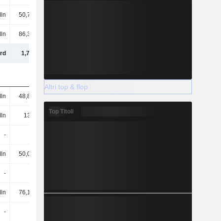
ln
50,79 Mln
53,23 Mln
102 Mln
ln
86,35 Mln
98,42 Mln
72,1 Mln
rd
1,76 Mrd
1,92 Mrd
2,29 Mrd
Altri top & flop
ln
48,85 Mln
40,97 Mln
43,96 Mln
Top Titoli
ln
134 Mln
126 Mln
126 Mln
-
-
-
-
ln
50,07 Mln
41,89 Mln
53,71 Mln
-
-
-
52,6 Mln
ln
76,16 Mln
35,74 Mln
27 Mln
-
-
-
-