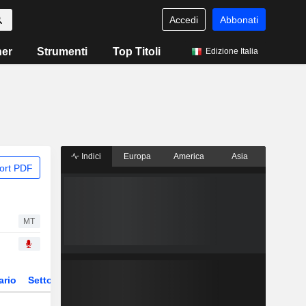
Accedi
Abbonati
ner
Strumenti
Top Titoli
Edizione Italia
Indici
Europa
America
Asia
ort PDF
MT
ario
Settore
Derivati
ETF