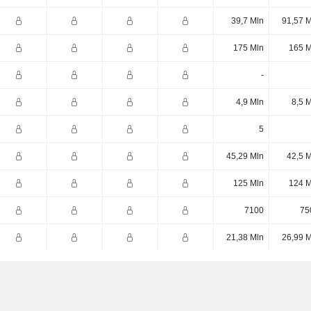
39,7 Mln
91,57 M
175 Mln
165 M
-
4,9 Mln
8,5 
5
45,29 Mln
42,5 
125 Mln
124 M
7100
75
21,38 Mln
26,99 M