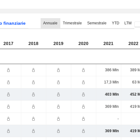
o finanziarie
Annuale
Trimestrale
Semestrale
YTD
LTM
2017
2018
2019
2020
2021
2022
386 Mln
389 M
17,3 Mln
63 M
403 Mln
452 M
369 Mln
419 M
-
369 Mln
419 M