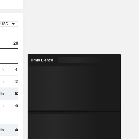
USD
2023
2024
2025
Il mio Elenco
ln
411 Mln
501 Mln
782 Mln
ln
112 Mln
192 Mln
203 Mln
ln
523 Mln
692 Mln
985 Mln
ln
464 Mln
473 Mln
560 Mln
-
-
-
-
ln
464 Mln
473 Mln
560 Mln