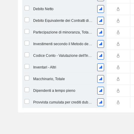
Debito Netto
Debito Equivalente dei Contratti di Locazione Operativi
Partecipazione di minoranza, Totale (Incl. Div. Fin)
Investimenti secondo il Metodo del Patrimonio Netto, Totale
Codice Conto - Valutazione dell'Inventario
Inventari - Altri
Macchinario, Totale
Dipendenti a tempo pieno
Provvista cumulata per crediti dubbi (Supplemento)