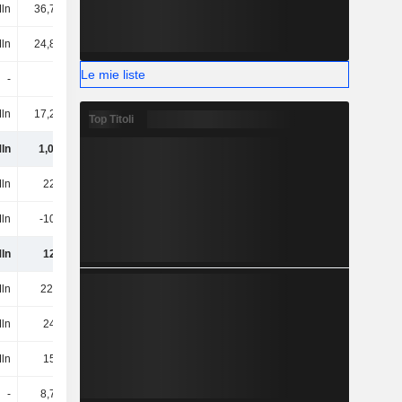
ln
36,72 Mln
36,75 Mln
37,57 Mln
ln
24,82 Mln
29,16 Mln
35,58 Mln
Le mie liste
-
-
-
-
Mln
17,24 Mln
14,49 Mln
14,67 Mln
Top Titoli
ln
1,07 Mrd
1,25 Mrd
1,63 Mrd
ln
227 Mln
218 Mln
220 Mln
Mln
-105 Mln
-113 Mln
-126 Mln
ln
122 Mln
105 Mln
94,54 Mln
Mln
22,8 Mln
21,9 Mln
26,1 Mln
ln
247 Mln
247 Mln
247 Mln
ln
158 Mln
142 Mln
93,54 Mln
-
8,78 Mln
7,2 Mln
26,38 Mln