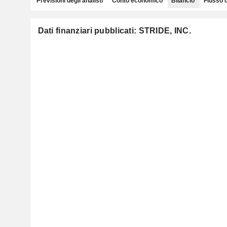
Previsioni degli analisti
Conto economico
Bilancio
Flusso 
Dati finanziari pubblicati: STRIDE, INC.