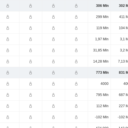
306 Mln
302 M
299 Mln
411 M
119 Mln
104 M
1,97 Mln
3,1 
31,85 Mln
3,2 
14,28 Mln
7,13 
773 Mln
831 M
4000
40
795 Mln
687 M
112 Mln
227 M
-102 Mln
-102 M