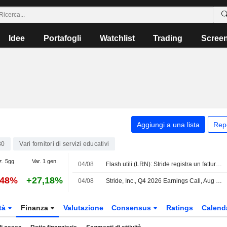
Idee
Portafogli
Watchlist
Trading
Scree
Aggiungi a una lista
Rep
80
Vari fornitori di servizi educativi
z. 5gg
Var. 1 gen.
04/08
Flash utili (LRN): Stride registra un fatturato nel quarto trimestre fiscale di 636,1 Mio USD, superando le stime di FactSet di 626,5 Mio USD
,48%
+27,18%
04/08
Stride, Inc., Q4 2026 Earnings Call, Aug 04, 2026
tà
Finanza
Valutazione
Consensus
Ratings
Calend