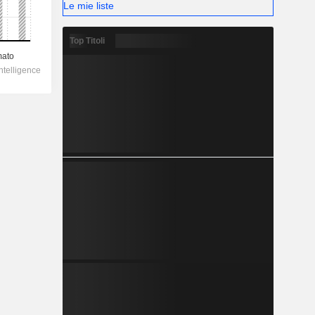
Le mie liste
Top Titoli