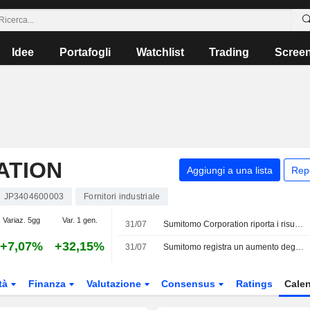
Idee
Portafogli
Watchlist
Trading
Scree
ATION
Aggiungi a una lista
Rep
JP3404600003
Fornitori industriale
Variaz. 5gg
Var. 1 gen.
31/07
Sumitomo Corporation riporta i risultati degli utili per il primo trimestre conclusosi il 30 giugno 2026
+7,07%
+32,15%
31/07
Sumitomo registra un aumento degli utili superiore all'11% nel primo trimestre fiscale
tà
Finanza
Valutazione
Consensus
Ratings
Calen