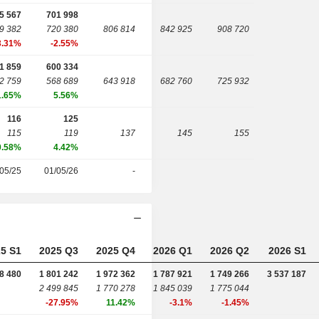
5 567
701 998
9 382
720 380
806 814
842 925
908 720
3.31%
-2.55%
1 859
600 334
2 759
568 689
643 918
682 760
725 932
1.65%
5.56%
116
125
115
119
137
145
155
0.58%
4.42%
05/25
01/05/26
-
5 S1
2025 Q3
2025 Q4
2026 Q1
2026 Q2
2026 S1
8 480
1 801 242
1 972 362
1 787 921
1 749 266
3 537 187
2 499 845
1 770 278
1 845 039
1 775 044
-27.95%
11.42%
-3.1%
-1.45%