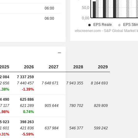
06:00
06:00
2025
2026
2027
2028
2029
2 084
7 337 259
2 656
7 440 457
7 648 671
7 943 355
8 164 693
1.38%
-1.39%
4 490
625 886
7 117
621 289
905 644
780 702
829 809
1.98%
0.74%
5 023
398 263
1 601
421 836
637 984
546 377
599 242
0.31%
-5.59%