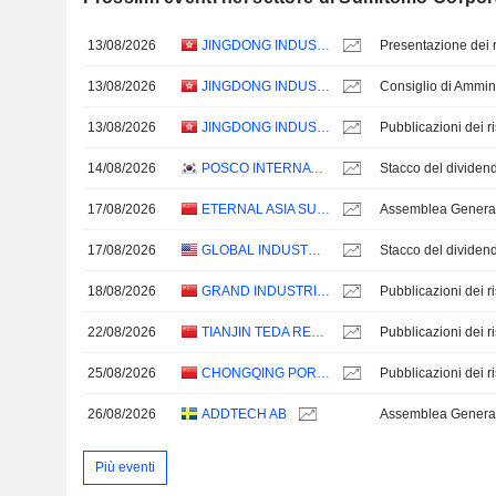
13/08/2026
JINGDONG INDUSTRIALS, INC.
Presentazione dei ri
13/08/2026
JINGDONG INDUSTRIALS, INC.
Consiglio di Ammin
13/08/2026
JINGDONG INDUSTRIALS, INC.
14/08/2026
POSCO INTERNATIONAL CORPORATION
Stacco del divide
17/08/2026
ETERNAL ASIA SUPPLY CHAIN MANAGEMENT LTD.
17/08/2026
GLOBAL INDUSTRIAL COMPANY
Stacco del dividen
18/08/2026
GRAND INDUSTRIAL HOLDING CO.,LTD
22/08/2026
TIANJIN TEDA RESOURCES RECYCLING GROUP CO., LTD.
25/08/2026
CHONGQING PORT CO.,LTD.
26/08/2026
ADDTECH AB
Assemblea Genera
Più eventi