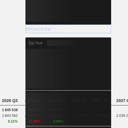
Altri top & flop
Top Titoli
2026 Q3
2026 Q4
2027 Q1
2027 Q2
2027 Q3
2027 
1 845 538
1 954 534
1 949 362
1 843 562
2 233 275
1 854 964
1 810 909
1 909 962
2 039 
0.11%
-12.48%
5.09%