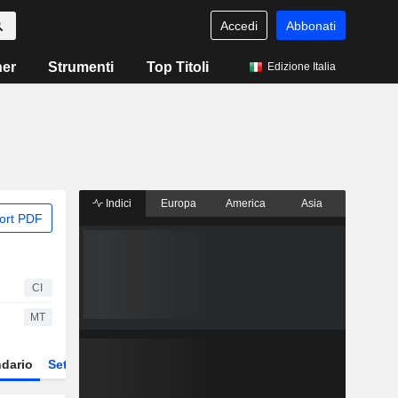
Accedi
Abbonati
ner
Strumenti
Top Titoli
Edizione Italia
Indici
Europa
America
Asia
ort PDF
CI
MT
dario
Settore
Derivati
ETF