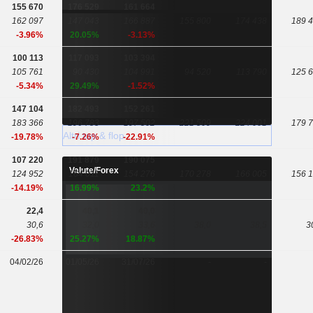
155 670
176 529
161 664
162 097
147 043
166 887
155 800
174 438
189 
-3.96%
20.05%
-3.13%
100 113
117 093
103 394
105 761
90 430
104 991
94 520
113 790
125 
-5.34%
29.49%
-1.52%
147 104
182 493
152 261
183 366
196 783
197 502
221 509
224 001
179 
Altri top & flop
-19.78%
-7.26%
-22.91%
107 220
191 879
190 075
Valute/Forex
124 952
164 011
154 276
170 278
166 005
156 
-14.19%
16.99%
23.2%
22,4
40,1
40,0
30,6
32,0
33,6
38,0
38,5
3
-26.83%
25.27%
18.87%
04/02/26
01/05/26
31/07/26
-
-