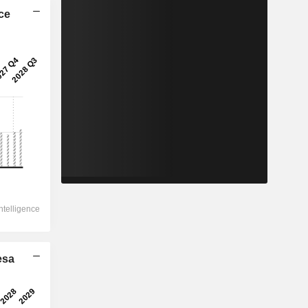
ice
esa