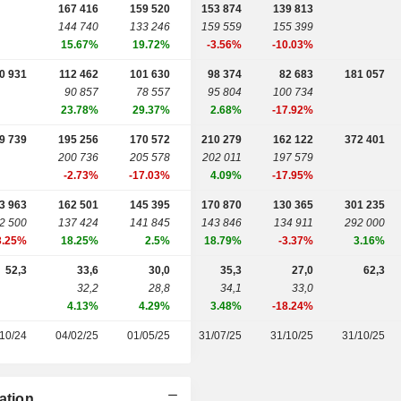
167 416
159 520
153 874
139 813
144 740
133 246
159 559
155 399
15.67%
19.72%
-3.56%
-10.03%
0 931
112 462
101 630
98 374
82 683
181 057
90 857
78 557
95 804
100 734
23.78%
29.37%
2.68%
-17.92%
9 739
195 256
170 572
210 279
162 122
372 401
200 736
205 578
202 011
197 579
-2.73%
-17.03%
4.09%
-17.95%
3 963
162 501
145 395
170 870
130 365
301 235
2 500
137 424
141 845
143 846
134 911
292 000
3.25%
18.25%
2.5%
18.79%
-3.37%
3.16%
52,3
33,6
30,0
35,3
27,0
62,3
32,2
28,8
34,1
33,0
4.13%
4.29%
3.48%
-18.24%
10/24
04/02/25
01/05/25
31/07/25
31/10/25
31/10/25
ation