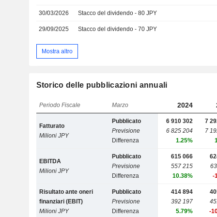
30/03/2026
Stacco del dividendo - 80 JPY
29/09/2025
Stacco del dividendo - 70 JPY
Mostra altro
Storico delle pubblicazioni annuali
2024
Periodo Fiscale
Marzo
Pubblicato
6 910 302
7 29
Fatturato
Previsione
6 825 204
7 19
Milioni JPY
Differenza
1.25%
Pubblicato
615 066
62
EBITDA
Previsione
557 215
63
Milioni JPY
Differenza
10.38%
-
Risultato ante oneri
Pubblicato
414 894
40
finanziari (EBIT)
Previsione
392 197
45
Milioni JPY
Differenza
5.79%
-1