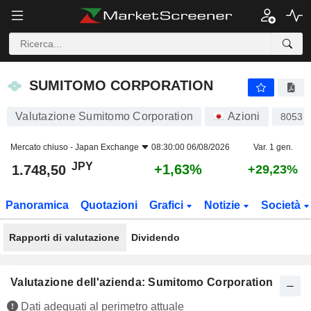
SUMITOMO CORPORATION
1.748,50
¥
+1,63%
SUMITOMO CORPORATION
Valutazione Sumitomo Corporation
Azioni
8053
Mercato chiuso -
Japan Exchange
08:30:00 06/08/2026
Var. 1 gen.
JPY
+1,63%
1.748,50
+29,23%
Panoramica
Quotazioni
Grafici
Notizie
Società
Rapporti di valutazione
Dividendo
Valutazione dell'azienda: Sumitomo Corporation
Dati adeguati al perimetro attuale