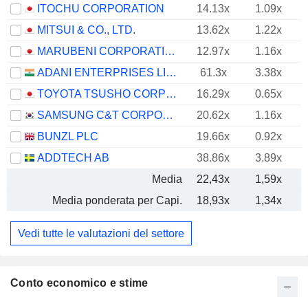
ITOCHU CORPORATION
14.13x
1.09x
MITSUI & CO., LTD.
13.62x
1.22x
MARUBENI CORPORATION
12.97x
1.16x
ADANI ENTERPRISES LIMITED
61.3x
3.38x
TOYOTA TSUSHO CORPORATION
16.29x
0.65x
SAMSUNG C&T CORPORATION
20.62x
1.16x
BUNZL PLC
19.66x
0.92x
ADDTECH AB
38.86x
3.89x
Media
22,43x
1,59x
Media ponderata per Capi.
18,93x
1,34x
Vedi tutte le valutazioni del settore
Conto economico e stime