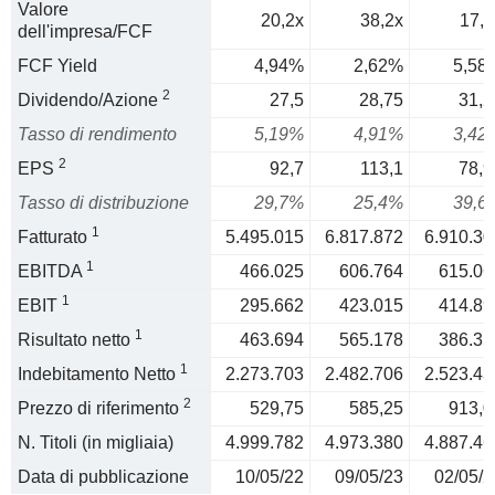
Valore
20,2x
38,2x
17,9
dell'impresa/FCF
FCF Yield
4,94%
2,62%
5,58
2
Dividendo/Azione
27,5
28,75
31,2
Tasso di rendimento
5,19%
4,91%
3,42
2
EPS
92,7
113,1
78,9
Tasso di distribuzione
29,7%
25,4%
39,6
1
Fatturato
5.495.015
6.817.872
6.910.30
1
EBITDA
466.025
606.764
615.06
1
EBIT
295.662
423.015
414.89
1
Risultato netto
463.694
565.178
386.35
1
Indebitamento Netto
2.273.703
2.482.706
2.523.43
2
Prezzo di riferimento
529,75
585,25
913,0
N. Titoli (in migliaia)
4.999.782
4.973.380
4.887.46
Data di pubblicazione
10/05/22
09/05/23
02/05/2