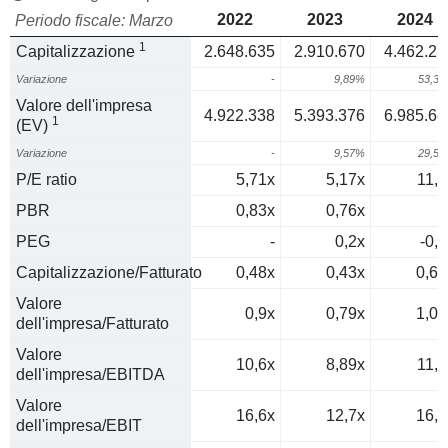
2022
2023
2024
Periodo fiscale: Marzo
1
Capitalizzazione
2.648.635
2.910.670
4.462.25
Variazione
-
9,89%
53,3
Valore dell'impresa
4.922.338
5.393.376
6.985.68
1
(EV)
Variazione
-
9,57%
29,5
P/E ratio
5,71x
5,17x
11,6
PBR
0,83x
0,76x
1
PEG
-
0,2x
-0,4
Capitalizzazione/Fatturato
0,48x
0,43x
0,65
Valore
0,9x
0,79x
1,01
dell'impresa/Fatturato
Valore
10,6x
8,89x
11,4
dell'impresa/EBITDA
Valore
16,6x
12,7x
16,8
dell'impresa/EBIT