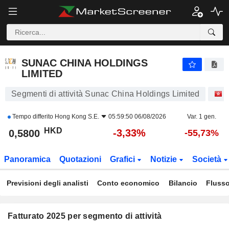
SUNAC CHINA HOLDINGS LIMITED
0,5800
$
-3,33%
SUNAC CHINA HOLDINGS
LIMITED
Segmenti di attività Sunac China Holdings Limited
A
Tempo differito
Hong Kong S.E.
05:59:50 06/08/2026
Var. 1 gen.
HKD
-3,33%
0,5800
-55,73%
Panoramica
Quotazioni
Grafici
Notizie
Società
Previsioni degli analisti
Conto economico
Bilancio
Flusso
Fatturato 2025 per segmento di attività