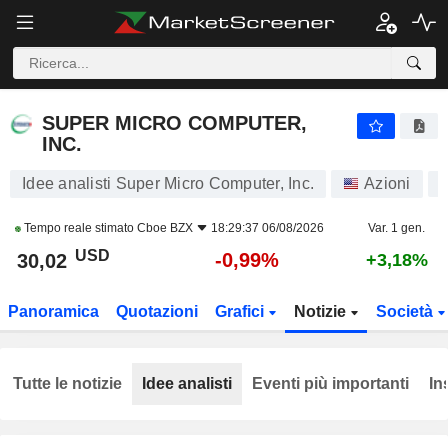
SUPER MICRO COMPUTER, INC.
30,02
$
-0,99%
SUPER MICRO COMPUTER,
INC.
Idee analisti Super Micro Computer, Inc.
Azioni
Tempo reale stimato
Cboe BZX
18:29:37 06/08/2026
Var. 1 gen.
USD
-0,99%
30,02
+3,18%
Panoramica
Quotazioni
Grafici
Notizie
Società
Tutte le notizie
Idee analisti
Eventi più importanti
In