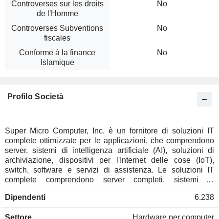
Controverses sur les droits
No
de l'Homme
Controverses Subventions
No
fiscales
Conforme à la finance
No
Islamique
Profilo Società
Super Micro Computer, Inc. è un fornitore di soluzioni IT
complete ottimizzate per le applicazioni, che comprendono
server, sistemi di intelligenza artificiale (AI), soluzioni di
archiviazione, dispositivi per l'Internet delle cose (IoT),
switch, software e servizi di assistenza. Le soluzioni IT
complete comprendono server completi, sistemi di
archiviazione, server blade modulari, workstation, soluzioni
Dipendenti
6.238
su scala rack completa, dispositivi di rete, sottosistemi
server e gestione dei server. I suoi prodotti sono progettati e
Settore
Hardware per computer
realizzati internamente (negli Stati Uniti, a Taiwan e nei