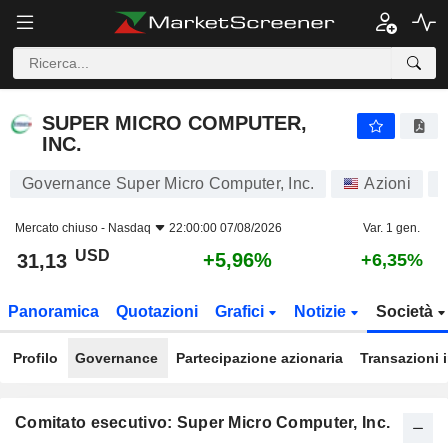
SUPER MICRO COMPUTER, INC.
31,13
$
+5,96%
SUPER MICRO COMPUTER,
INC.
Governance Super Micro Computer, Inc.
Azioni
Mercato chiuso -
Nasdaq
22:00:00 07/08/2026
Var. 1 gen.
USD
+5,96%
31,13
+6,35%
Panoramica
Quotazioni
Grafici
Notizie
Società
Profilo
Governance
Partecipazione azionaria
Transazioni 
Comitato esecutivo: Super Micro Computer, Inc.