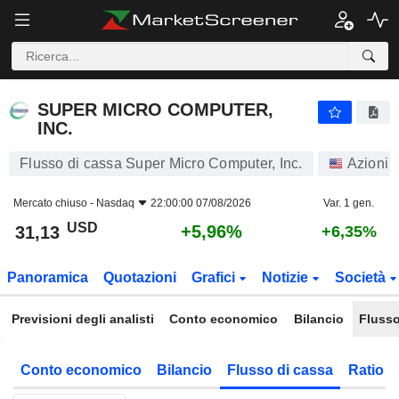
SUPER MICRO COMPUTER, INC.
31,13
$
+5,96%
SUPER MICRO COMPUTER,
INC.
Flusso di cassa Super Micro Computer, Inc.
Azioni
Mercato chiuso -
Nasdaq
22:00:00 07/08/2026
Var. 1 gen.
USD
+5,96%
31,13
+6,35%
Panoramica
Quotazioni
Grafici
Notizie
Società
Previsioni degli analisti
Conto economico
Bilancio
Flusso
Conto economico
Bilancio
Flusso di cassa
Ratio f