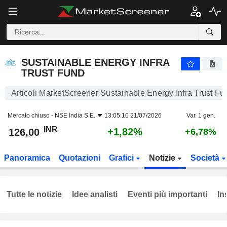
SUSTAINABLE ENERGY INFRA TRUST FUND
126,00
₹
+1,82%
SUSTAINABLE ENERGY INFRA
TRUST FUND
Articoli MarketScreener Sustainable Energy Infra Trust Fu
Mercato chiuso -
NSE India S.E.
13:05:10 21/07/2026
Var. 1 gen.
INR
+1,82%
126,00
+6,78%
Panoramica
Quotazioni
Grafici
Notizie
Società
Tutte le notizie
Idee analisti
Eventi più importanti
In