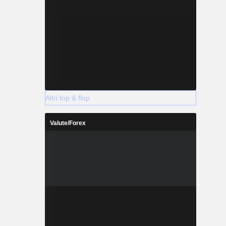
Altri top & flop
Valute/Forex