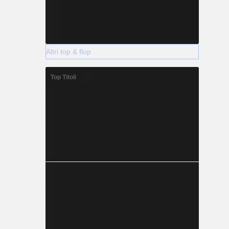
Altri top & flop
Top Titoli