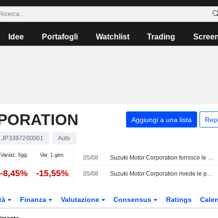
Idee
Portafogli
Watchlist
Trading
Scree
PORATION
Aggiungi a una lista
Rep
JP3397200001
Auto
Variaz. 5gg
Var. 1 gen.
05/08
Suzuki Motor Corporation fornisce le previsioni sui dividendi per il secondo trimestre e per l'intero esercizio fiscale con chiusura al 31 marzo 2027
-8,45%
-15,55%
05/08
Suzuki Motor Corporation rivede le previsioni sugli utili consolidati per l'esercizio che si concluderà il 31 marzo 2027
tà
Finanza
Valutazione
Consensus
Ratings
Calen