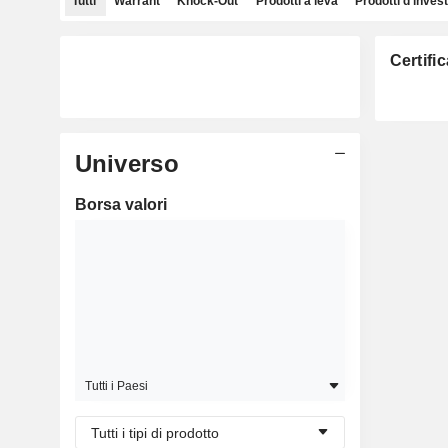
Tutti
Warrant
Knock-Out
Prodotti a leva
Prodotti d'inves
Certifi
Universo
Borsa valori
Tutti i Paesi
Tutti i tipi di prodotto