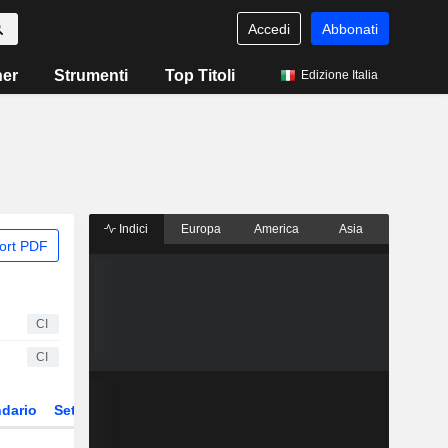
Accedi
Abbonati
ner
Strumenti
Top Titoli
Edizione Italia
Indici
Europa
America
Asia
ort PDF
CI
CI
dario
Settore
Derivati
ETF