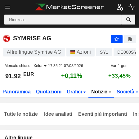
SYMRISE AG
91,92
€
+0,11%
SYMRISE AG
Altre lingue Symrise AG
Azioni
SY1
DE000SY
Mercato chiuso -
Xetra
17:35:21 07/08/2026
Var. 1 gen.
EUR
+0,11%
91,92
+33,45%
Panoramica
Quotazioni
Grafici
Notizie
Società
Tutte le notizie
Idee analisti
Eventi più importanti
In
Altre lingue