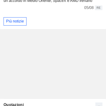
un accordo in Medio Oriente; SpaceX e AMD frenano
05/08
RE
Più notizie
Quotazioni