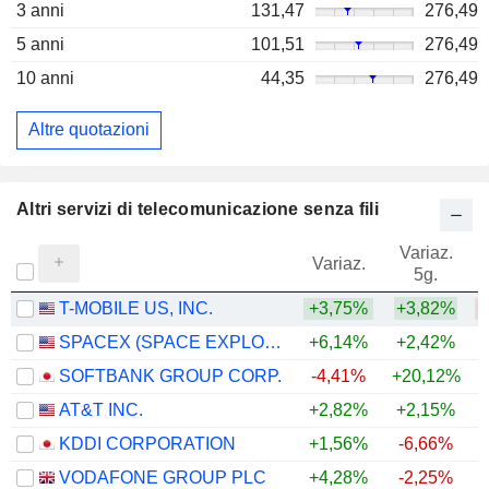
3 anni
131,47
276,49
5 anni
101,51
276,49
10 anni
44,35
276,49
Altre quotazioni
Altri servizi di telecomunicazione senza fili
Variaz.
V
Variaz.
5g.
T-MOBILE US, INC.
+3,75%
+3,82%
SPACEX (SPACE EXPLORATION TECHNOLOGIES)
+6,14%
+2,42%
SOFTBANK GROUP CORP.
-4,41%
+20,12%
+
AT&T INC.
+2,82%
+2,15%
KDDI CORPORATION
+1,56%
-6,66%
+
VODAFONE GROUP PLC
+4,28%
-2,25%
+