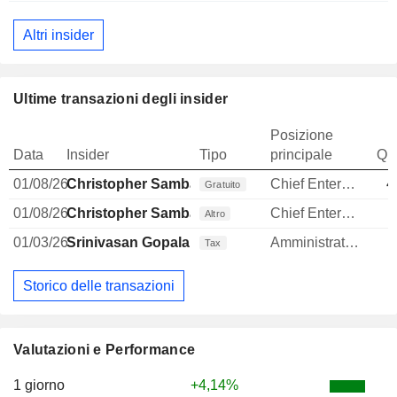
Altri insider
Ultime transazioni degli insider
Posizione
Data
Insider
Tipo
principale
Qua
01/08/26
Christopher Sambar
Chief Enterprise Officer
4
Gratuito
01/08/26
Christopher Sambar
Chief Enterprise Officer
Altro
01/03/26
Srinivasan Gopalan
Amministratore delegato
Tax
Storico delle transazioni
Valutazioni e Performance
1 giorno
+4,14%