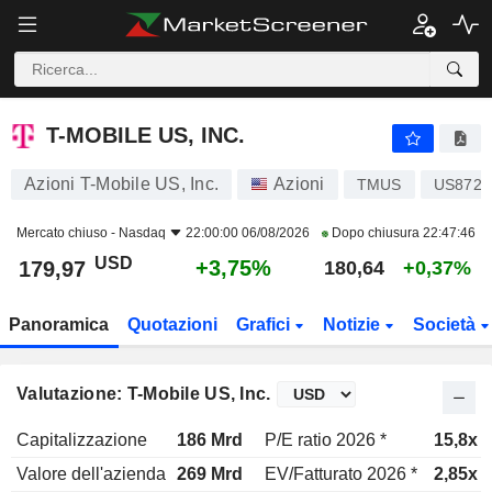
T-MOBILE US, INC.
179,97
$
+3,75%
T-MOBILE US, INC.
Azioni T-Mobile US, Inc.
Azioni
TMUS
US8725
Mercato chiuso -
Nasdaq
22:00:00 06/08/2026
Dopo chiusura
22:47:46
USD
+3,75%
179,97
180,64
+0,37%
Panoramica
Quotazioni
Grafici
Notizie
Società
Valutazione: T-Mobile US, Inc.
Capitalizzazione
186 Mrd
P/E ratio 2026 *
15,8x
Valore dell'azienda
269 Mrd
EV/Fatturato 2026 *
2,85x