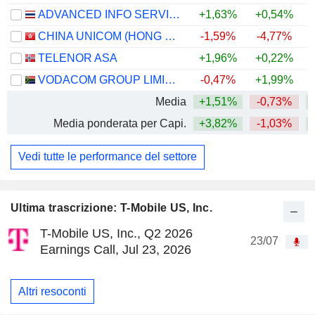
ADVANCED INFO SERVICE
+1,63%
+0,54%
+
CHINA UNICOM (HONG KONG) LIMITED
-1,59%
-4,77%
TELENOR ASA
+1,96%
+0,22%
VODACOM GROUP LIMITED
-0,47%
+1,99%
+
Media
+1,51%
-0,73%
+
Media ponderata per Capi.
+3,82%
-1,03%
+
Vedi tutte le performance del settore
Ultima trascrizione: T-Mobile US, Inc.
T-Mobile US, Inc., Q2 2026
23/07
Earnings Call, Jul 23, 2026
Altri resoconti