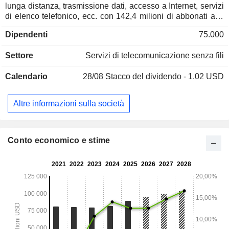
lunga distanza, trasmissione dati, accesso a Internet, servizi
di elenco telefonico, ecc. con 142,4 milioni di abbonati alla
fine del 2025; - vendita di apparecchiature (18,1%):
Dipendenti
75.000
principalmente telefoni cellulari e accessori con i marchi T-
Mobile, Metro by T-Mobile e Mint Mobile; - altro (1,2%). I
Settore
Servizi di telecomunicazione senza fili
prodotti e i servizi sono commercializzati attraverso una rete
di punti vendita al dettaglio con i marchi T-Mobile e Metro by
Calendario
28/08
Stacco del dividendo - 1.02 USD
T-Mobile, attraverso i siti web www.t-mobile.com,
www.metrobyt-mobile.com e www.mintmobile.com e tramite
le applicazioni T-Mobile, Metro by T-Mobile e Mint Mobile.
Altre informazioni sulla società
Conto economico e stime