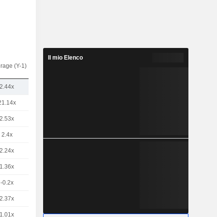
Il mio Elenco
rage (Y-1)
2.44x
21.14x
2.53x
2.4x
2.24x
1.36x
-0.2x
2.37x
1.01x