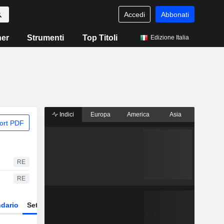
Accedi
Abbonati
ner
Strumenti
Top Titoli
Edizione Italia
Indici
Europa
America
Asia
ort PDF
RE
RE
dario
Settore
Derivati
ETF