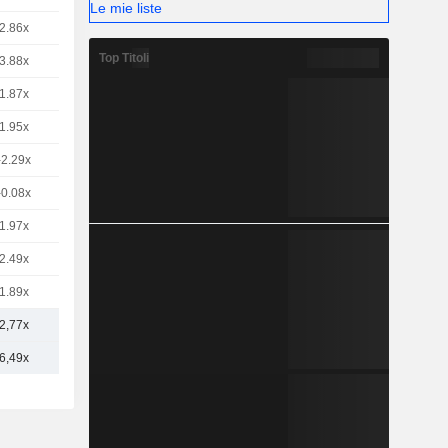
Le mie liste
2.86x
Top Titoli
3.88x
1.87x
1.95x
-2.29x
-0.08x
1.97x
2.49x
1.89x
2,77x
6,49x