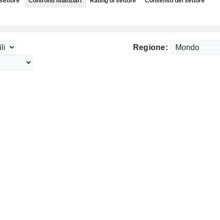
 settore
Confronti finanziari
Rating di settore
Consenso del settore
Regione: