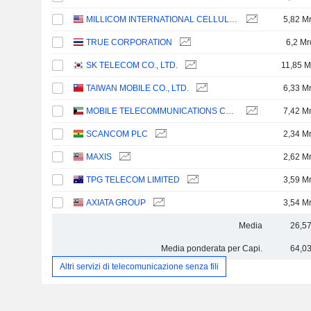
MILLICOM INTERNATIONAL CELLULAR S.A.
5,82 M
TRUE CORPORATION
6,2 Mr
SK TELECOM CO., LTD.
11,85 M
TAIWAN MOBILE CO., LTD.
6,33 M
MOBILE TELECOMMUNICATIONS COMPANY K.S.C.P.
7,42 M
SCANCOM PLC
2,34 M
MAXIS
2,62 M
TPG TELECOM LIMITED
3,59 M
AXIATA GROUP
3,54 M
Media
26,5
Media ponderata per Capi.
64,0
Altri servizi di telecomunicazione senza fili