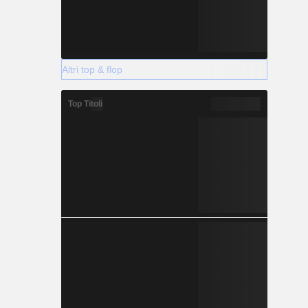
Altri top & flop
Top Titoli