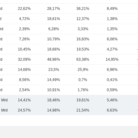
rd
22,62%
28,17%
36,21%
8,49%
d
4,72%
18,61%
12,37%
1,38%
rd
2,39%
6,28%
3,33%
1,35%
rd
7,26%
10,79%
16,83%
6,06%
rd
10,45%
18,66%
19,53%
4,27%
rd
32,09%
48,96%
63,38%
14,95%
rd
14,68%
23,5%
25,9%
6,96%
rd
8,56%
14,49%
0,7%
0,41%
rd
2,54%
10,91%
1,76%
0,59%
7 Mrd
14,41%
18,46%
19,61%
5,46%
3 Mrd
24,57%
14,98%
21,54%
6,63%