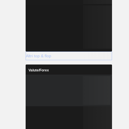
Altri top & flop
Valute/Forex