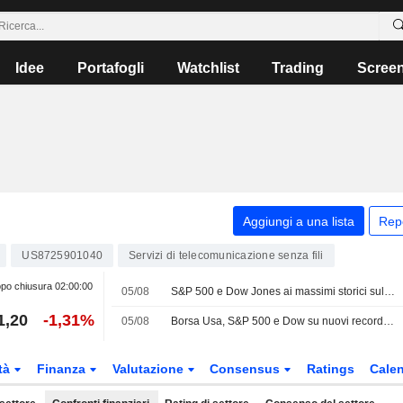
Idee
Portafogli
Watchlist
Trading
Scree
Aggiungi a una lista
Rep
US8725901040
Servizi di telecomunicazione senza fili
po chiusura
02:00:00
05/08
S&P 500 e Dow Jones ai massimi storici sulle speranze di un accordo in Medio Oriente; SpaceX e AMD frenano
1,20
-1,31%
05/08
Borsa Usa, S&P 500 e Dow su nuovi record, speranze Medio Oriente compensano calo SpaceX e Amd
tà
Finanza
Valutazione
Consensus
Ratings
Calen