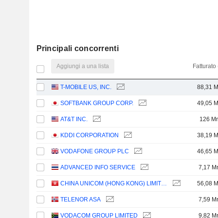
Principali concorrenti
Aggiungi a una lista
Fatturato 
T-MOBILE US, INC.
88,31 M
SOFTBANK GROUP CORP.
49,05 M
AT&T INC.
126 M
KDDI CORPORATION
38,19 M
VODAFONE GROUP PLC
46,65 M
ADVANCED INFO SERVICE
7,17 M
CHINA UNICOM (HONG KONG) LIMITED
56,08 M
TELENOR ASA
7,59 M
VODACOM GROUP LIMITED
9,82 M