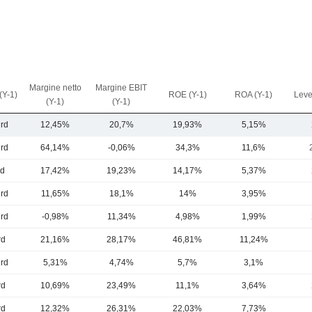
Margine netto
Margine EBIT
(Y-1)
ROE (Y-1)
ROA (Y-1)
Leve
(Y-1)
(Y-1)
rd
12,45%
20,7%
19,93%
5,15%
rd
64,14%
-0,06%
34,3%
11,6%
rd
17,42%
19,23%
14,17%
5,37%
rd
11,65%
18,1%
14%
3,95%
rd
-0,98%
11,34%
4,98%
1,99%
rd
21,16%
28,17%
46,81%
11,24%
rd
5,31%
4,74%
5,7%
3,1%
rd
10,69%
23,49%
11,1%
3,64%
rd
12,32%
26,31%
22,03%
7,73%