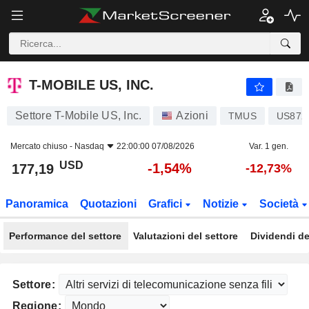
T-MOBILE US, INC.
177,19
$
-1,54%
T-MOBILE US, INC.
Settore T-Mobile US, Inc.
Azioni
TMUS
US872
Mercato chiuso -
Nasdaq
22:00:00 07/08/2026
Var. 1 gen.
USD
-1,54%
177,19
-12,73%
Panoramica
Quotazioni
Grafici
Notizie
Società
Performance del settore
Valutazioni del settore
Dividendi de
Settore:
Regione: