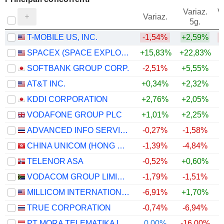
Variaz.
V
Variaz.
5g.
T-MOBILE US, INC.
-1,54%
+2,59%
SPACEX (SPACE EXPLORATION TECHNOLOGIES)
+15,83%
+22,83%
SOFTBANK GROUP CORP.
-2,51%
+5,55%
AT&T INC.
+0,34%
+2,32%
+
KDDI CORPORATION
+2,76%
+2,05%
VODAFONE GROUP PLC
+1,01%
+2,25%
+
ADVANCED INFO SERVICE
-0,27%
-1,58%
CHINA UNICOM (HONG KONG) LIMITED
-1,39%
-4,84%
TELENOR ASA
-0,52%
+0,60%
VODACOM GROUP LIMITED
-1,79%
-1,51%
MILLICOM INTERNATIONAL CELLULAR S.A.
-6,91%
+1,70%
TRUE CORPORATION
-0,74%
-6,94%
PT MORA TELEMATIKA INDONESIA TBK
0,00%
-16,00%