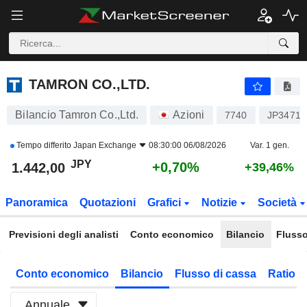
TAMRON CO.,LTD.
1.442,00
¥
+0,70%
TAMRON CO.,LTD.
Bilancio Tamron Co.,Ltd.
Azioni
7740
JP34718
Tempo differito
Japan Exchange
08:30:00 06/08/2026
Var. 1 gen.
JPY
+0,70%
1.442,00
+39,46%
Panoramica
Quotazioni
Grafici
Notizie
Società
Previsioni degli analisti
Conto economico
Bilancio
Flusso
Conto economico
Bilancio
Flusso di cassa
Ratio f
Annuale