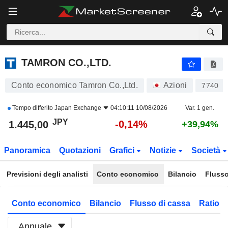
TAMRON CO.,LTD.
1.445,00
¥
-0,14%
TAMRON CO.,LTD.
Conto economico Tamron Co.,Ltd.
Azioni
7740
Tempo differito
Japan Exchange
04:10:11 10/08/2026
Var. 1 gen.
JPY
-0,14%
1.445,00
+39,94%
Panoramica
Quotazioni
Grafici
Notizie
Società
Previsioni degli analisti
Conto economico
Bilancio
Flusso
Conto economico
Bilancio
Flusso di cassa
Ratio f
Annuale