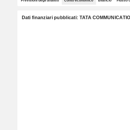
Previsioni degli analisti
Conto economico
Bilancio
Flusso 
Dati finanziari pubblicati: TATA COMMUNICAT