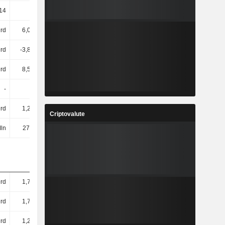
14
18,05
23,03
29,35
rd
6,02 Mrd
6,11 Mrd
6,12 Mrd
Mrd
-3,88 Mrd
-1,24 Mrd
-1,81 Mrd
rd
8,51 Mrd
8,56 Mrd
9,59 Mrd
-
-
-
-
rd
1,24 Mrd
1,68 Mrd
2,47 Mrd
Criptovalute
Mln
27,9 Mln
21,5 Mln
435 Mln
rd
1,78 Mrd
2,15 Mrd
2,43 Mrd
rd
1,78 Mrd
2,15 Mrd
2,43 Mrd
rd
1,22 Mrd
1,19 Mrd
1,48 Mrd