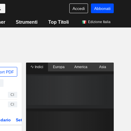
Accedi
Abbonati
ner
Strumenti
Top Titoli
Edizione Italia
Indici
Europa
America
Asia
ort PDF
CI
CI
dario
Settore
Derivati
ETF