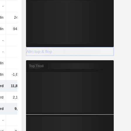
-
-
-
-
ln
242 Mln
192 Mln
156 Mln
Mln
94,3 Mln
51,2 Mln
98,7 Mln
-
-
-1,03 Mrd
-
Altri top & flop
-
-
-
-
ln
-
-321 Mln
-
Top Titoli
ln
-1,62 Mrd
9,44 Mrd
331 Mln
rd
11,83 Mrd
21,12 Mrd
14,71 Mrd
rd
2,14 Mrd
4,86 Mrd
4,32 Mrd
rd
9,7 Mrd
16,26 Mrd
10,39 Mrd
-
-
2,11 Mrd
-422 Mln