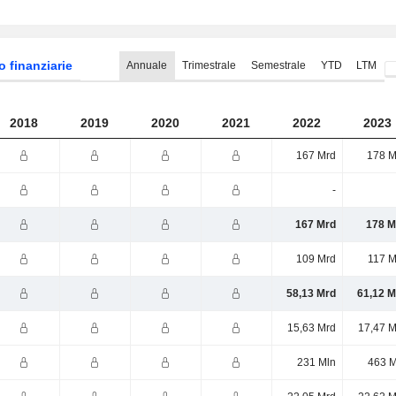
o finanziarie
Annuale
Trimestrale
Semestrale
YTD
LTM
2018
2019
2020
2021
2022
2023
167 Mrd
178 M
-
167 Mrd
178 M
109 Mrd
117 M
58,13 Mrd
61,12 M
15,63 Mrd
17,47 M
231 Mln
463 M