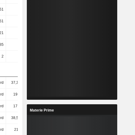
61
29,86
30,03
33,65
61
29,86
30,03
33,6
21
16,7
25
17,5
85
61,81
25,92
71,14
2
2
2
2
rd
37,32 Mrd
40,43 Mrd
41,18 Mrd
rd
19,9 Mrd
22,74 Mrd
23,41 Mrd
rd
17,6 Mrd
19,77 Mrd
19,96 Mrd
Materie Prime
rd
38,54 Mrd
41,62 Mrd
42,67 Mrd
rd
213 Mrd
232 Mrd
251 Mrd