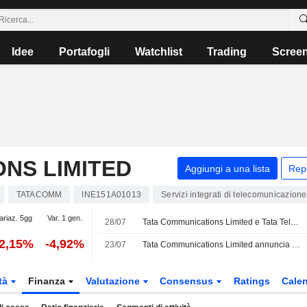
Idee
Portafogli
Watchlist
Trading
Scree
NS LIMITED
Aggiungi a una lista
Rep
TATACOMM
INE151A01013
Servizi integrati di telecomunicazione
ariaz. 5gg
Var. 1 gen.
28/07
Tata Communications Limited e Tata Tele Business Services, marchio di Tata Teleservices Limited, uniscono le forze per portare un'infrastruttura IA unificata nell'economia delle PMI indiane
-2,15%
-4,92%
23/07
Tata Communications Limited annuncia la nomina di Narottam Sharma a Executive Vice President & Chief Transformation Officer, a partire dal 21 settembre 2026
tà
Finanza
Valutazione
Consensus
Ratings
Calen