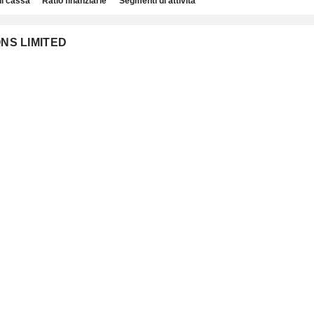
di cassa
Ratio finanziarie
Segmenti di attività
IONS LIMITED