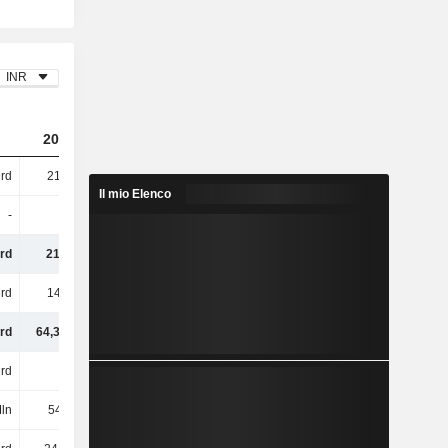
INR
2024
2025
2026
rd
210 Mrd
231 Mrd
248 Mrd
Il mio Elenco
-
-
-
-
rd
210 Mrd
231 Mrd
248 Mrd
rd
145 Mrd
163 Mrd
180 Mrd
rd
64,38 Mrd
67,67 Mrd
67,95 Mrd
rd
3 Mrd
3,34 Mrd
3,92 Mrd
ln
543 Mln
1,18 Mrd
-