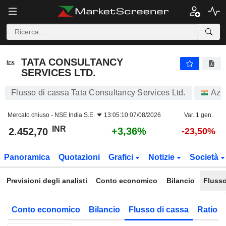
TATA CONSULTANCY SERVICES LTD.
2.452,70
₹
+3,36%
TATA CONSULTANCY
SERVICES LTD.
Flusso di cassa Tata Consultancy Services Ltd.
Azi
Mercato chiuso -
NSE India S.E.
13:05:10 07/08/2026
Var. 1 gen.
INR
+3,36%
2.452,70
-23,50%
Panoramica
Quotazioni
Grafici
Notizie
Società
Previsioni degli analisti
Conto economico
Bilancio
Flusso
Conto economico
Bilancio
Flusso di cassa
Ratio f