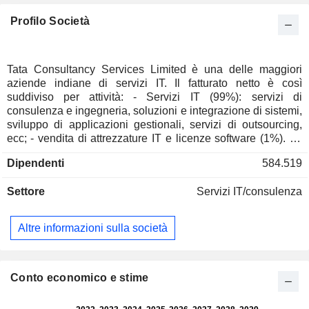
Profilo Società
Tata Consultancy Services Limited è una delle maggiori
aziende indiane di servizi IT. Il fatturato netto è così
suddiviso per attività: - Servizi IT (99%): servizi di
consulenza e ingegneria, soluzioni e integrazione di sistemi,
sviluppo di applicazioni gestionali, servizi di outsourcing,
ecc; - vendita di attrezzature IT e licenze software (1%). Le
vendite nette sono suddivise per mercato tra servizi bancari-
Dipendenti
584.519
finanziari-assicurativi (40%), telecomunicazioni e media
(16,5%), vendita al dettaglio e distribuzione (15,6%),
Settore
Servizi IT/consulenza
industria manifatturiera (9,7%) e altro (18,2%). Le vendite
nette sono distribuite geograficamente come segue: India
(5,71%), Americhe (51,3%), Europa (31,9%) e altro (11,7%).
Altre informazioni sulla società
Conto economico e stime