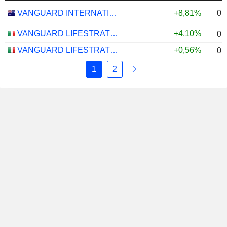
0,
VANGUARD INTERNATIONAL EQUITY INDEX FUNDS - VANGUARD FTSE ALL-WORLD EX-US ETF
+8,81%
VANGUARD LIFESTRATEGY 40% EQUITY UCITS ETF - DISTRIBUTING - EUR
+4,10%
0,
VANGUARD LIFESTRATEGY 20% EQUITY UCITS ETF - DISTRIBUTING - EUR
+0,56%
0,
1
2