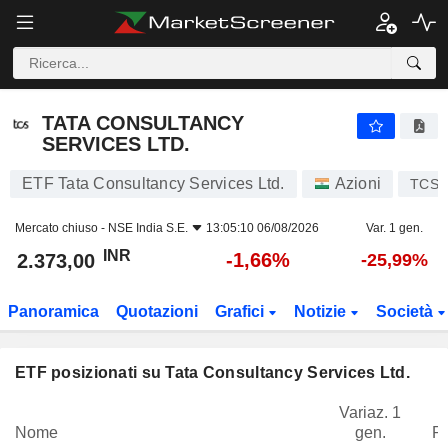
TATA CONSULTANCY SERVICES LTD.
2.373,00
₹
-1,66%
TATA CONSULTANCY
SERVICES LTD.
ETF Tata Consultancy Services Ltd.
Azioni
TCS
Mercato chiuso -
NSE India S.E.
13:05:10 06/08/2026
Var. 1 gen.
INR
-1,66%
2.373,00
-25,99%
Panoramica
Quotazioni
Grafici
Notizie
Società
ETF posizionati su Tata Consultancy Services Ltd.
Variaz. 1
Nome
gen.
P