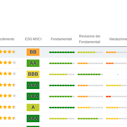
Revisione dei
estimento
ESG MSCI
Fondamentali
Valutazion
Fondamentali
BB
AA
BBB
-
AAA
AAA
A
AAA