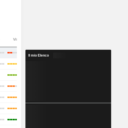
e
Visibilità
Consensus
Il mio Elenco