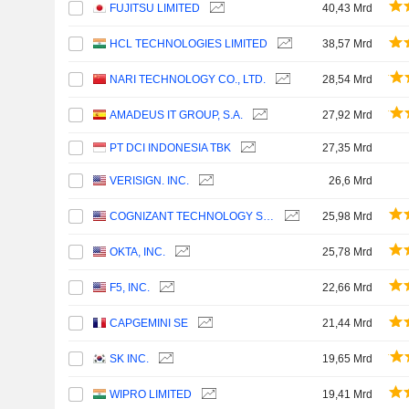
FUJITSU LIMITED
40,43 Mrd
HCL TECHNOLOGIES LIMITED
38,57 Mrd
NARI TECHNOLOGY CO., LTD.
28,54 Mrd
AMADEUS IT GROUP, S.A.
27,92 Mrd
PT DCI INDONESIA TBK
27,35 Mrd
VERISIGN. INC.
26,6 Mrd
COGNIZANT TECHNOLOGY SOLUTIONS CORPORATION
25,98 Mrd
OKTA, INC.
25,78 Mrd
F5, INC.
22,66 Mrd
CAPGEMINI SE
21,44 Mrd
SK INC.
19,65 Mrd
WIPRO LIMITED
19,41 Mrd