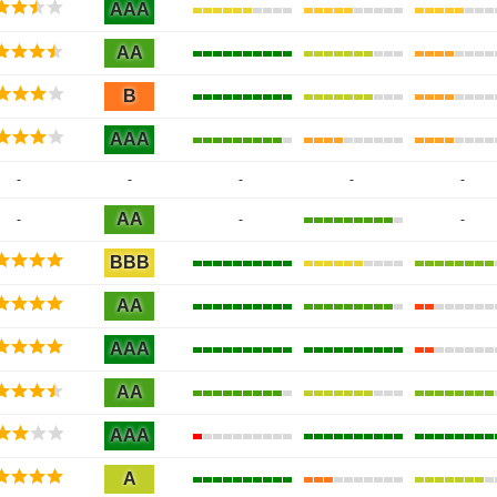
AAA
AA
B
AAA
-
-
-
-
-
AA
-
-
-
BBB
AA
AAA
AA
AAA
A