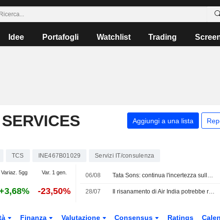
Idee
Portafogli
Watchlist
Trading
Scree
 SERVICES
Aggiungi a una lista
Rep
TCS
INE467B01029
Servizi IT/consulenza
Variaz. 5gg
Var. 1 gen.
06/08
Tata Sons: continua l'incertezza sulla quotazione dopo la classificazione della RBI
+3,68%
-23,50%
28/07
Il risanamento di Air India potrebbe richiedere fino a un decennio, secondo la proprietaria Tata Sons
tà
Finanza
Valutazione
Consensus
Ratings
Calen