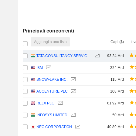
Principali concorrenti
Aggiungi a una lista
Capi.($)
Inv
TATA CONSULTANCY SERVICES LTD.
93,24 Mrd
IBM
224 Mrd
SNOWFLAKE INC.
115 Mrd
ACCENTURE PLC
108 Mrd
RELX PLC
61,92 Mrd
INFOSYS LIMITED
50 Mrd
NEC CORPORATION
40,89 Mrd