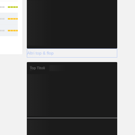
Altri top & flop
Top Titoli