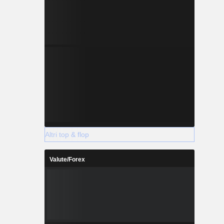
Altri top & flop
Valute/Forex