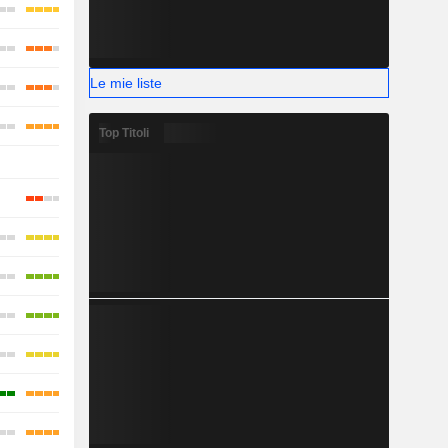
Le mie liste
Top Titoli
-
-