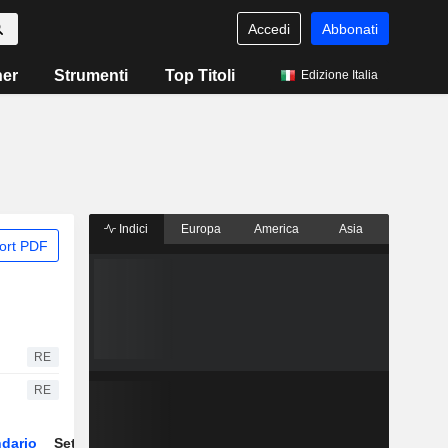
Accedi
Abbonati
ner
Strumenti
Top Titoli
Edizione Italia
Indici
Europa
America
Asia
ort PDF
RE
RE
dario
Settore
Derivati
ETF