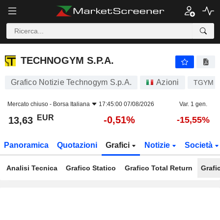
TECHNOGYM S.P.A.
13,63
€
-0,51%
TECHNOGYM S.P.A.
Grafico Notizie Technogym S.p.A.
Azioni
TGYM
Mercato chiuso -
Borsa Italiana
17:45:00 07/08/2026
Var. 1 gen.
EUR
-0,51%
13,63
-15,55%
Panoramica
Quotazioni
Grafici
Notizie
Società
Analisi Tecnica
Grafico Statico
Grafico Total Return
Grafi