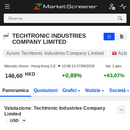
TECHTRONIC INDUSTRIES COMPANY LIMITED
146,60
$
+0,89%
TECHTRONIC INDUSTRIES
COMPANY LIMITED
Azioni Techtronic Industries Company Limited
Azion
Mercato chiuso -
Hong Kong S.E.
10:08:13 07/08/2026
Var. 1 gen.
HKD
+0,89%
146,60
+63,07%
Panoramica
Quotazioni
Grafici
Notizie
Società
Valutazione: Techtronic Industries Company
Limited