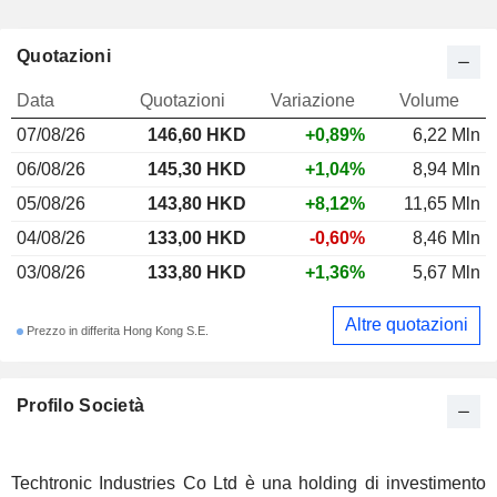
Quotazioni
Data
Quotazioni
Variazione
Volume
07/08/26
146,60 HKD
+0,89%
6,22 Mln
06/08/26
145,30 HKD
+1,04%
8,94 Mln
05/08/26
143,80 HKD
+8,12%
11,65 Mln
04/08/26
133,00 HKD
-0,60%
8,46 Mln
03/08/26
133,80 HKD
+1,36%
5,67 Mln
Altre quotazioni
Prezzo in differita Hong Kong S.E.
Profilo Società
Techtronic Industries Co Ltd è una holding di investimento