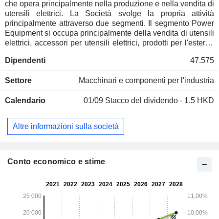
che opera principalmente nella produzione e nella vendita di
utensili elettrici. La Società svolge la propria attività
principalmente attraverso due segmenti. Il segmento Power
Equipment si occupa principalmente della vendita di utensili
elettrici, accessori per utensili elettrici, prodotti per l'esterno
e accessori per prodotti per l'esterno. I suoi utensili elettrici
Dipendenti
47.575
sono commercializzati con i marchi MILWAUKEE, EMPIRE,
AEG, RYOBI, HOMELITE o tramite clienti OEM (Original
Settore
Macchinari e componenti per l'industria
Equipment Manufacturer). Il segmento "Cura dei pavimenti e
pulizia" si occupa principalmente della vendita di prodotti e
Calendario
01/09
Stacco del dividendo - 1.5 HKD
accessori per la cura dei pavimenti. I suoi prodotti per la cura
dei pavimenti e la pulizia sono venduti con i marchi
HOOVER, DIRT DEVIL, VAX e ORECK, oppure tramite
Altre informazioni sulla società
clienti OEM.
Conto economico e stime