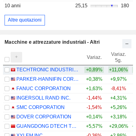
10 anni
25,15
180
Altre quotazioni
Macchine e attrezzature industriali - Altri
Variaz.
V
Variaz.
5g.
TECHTRONIC INDUSTRIES COMPANY LIMITED
+0,89%
+11,06%
+
PARKER-HANNIFIN CORPORATION
+0,38%
+9,97%
+
FANUC CORPORATION
+1,63%
-8,41%
+
INGERSOLL RAND INC.
-1,44%
+4,31%
+
SMC CORPORATION
-1,54%
+5,26%
+
DOVER CORPORATION
+0,14%
+3,18%
+
GUANGDONG DTECH TECHNOLOGY CO., LTD.
+5,57%
+29,06%
+
XYLEM INC.
-0,36%
+2,86%