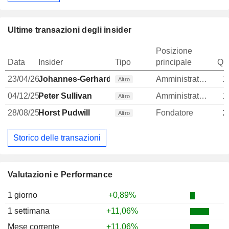
Ultime transazioni degli insider
Posizione
Data
Insider
Tipo
principale
Qua
23/04/26
Johannes-Gerhard Hesse
Amministratore
1
Altro
04/12/25
Peter Sullivan
Amministratore
1
Altro
28/08/25
Horst Pudwill
Fondatore
2
Altro
Storico delle transazioni
Valutazioni e Performance
1 giorno
+0,89%
1 settimana
+11,06%
Mese corrente
+11,06%