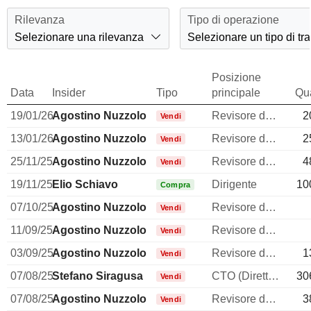
Rilevanza
Tipo di operazione
Selezionare una rilevanza
Selezionare un tipo di tr
Posizione
Data
Insider
Tipo
principale
Qua
19/01/26
Agostino Nuzzolo
Revisore dei conti / collegio sindacale
2
Vendi
13/01/26
Agostino Nuzzolo
Revisore dei conti / collegio sindacale
2
Vendi
25/11/25
Agostino Nuzzolo
Revisore dei conti / collegio sindacale
4
Vendi
19/11/25
Elio Schiavo
Dirigente
10
Compra
07/10/25
Agostino Nuzzolo
Revisore dei conti / collegio sindacale
Vendi
11/09/25
Agostino Nuzzolo
Revisore dei conti / collegio sindacale
Vendi
03/09/25
Agostino Nuzzolo
Revisore dei conti / collegio sindacale
1
Vendi
07/08/25
Stefano Siragusa
CTO (Direttore tecnico)
30
Vendi
07/08/25
Agostino Nuzzolo
Revisore dei conti / collegio sindacale
3
Vendi