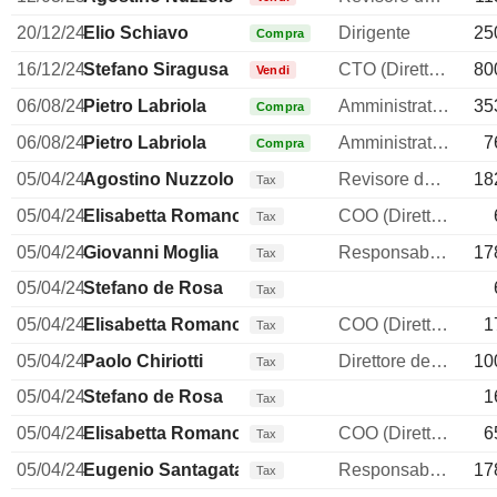
20/12/24
Elio Schiavo
Dirigente
25
Compra
16/12/24
Stefano Siragusa
CTO (Direttore tecnico)
80
Vendi
06/08/24
Pietro Labriola
Amministratore delegato
35
Compra
06/08/24
Pietro Labriola
Amministratore delegato
7
Compra
05/04/24
Agostino Nuzzolo
Revisore dei conti / collegio sindacale
18
Tax
05/04/24
Elisabetta Romano
COO (Direttore operativo)
Tax
05/04/24
Giovanni Moglia
Responsabile affari legali
17
Tax
05/04/24
Stefano de Rosa
Tax
05/04/24
Elisabetta Romano
COO (Direttore operativo)
1
Tax
05/04/24
Paolo Chiriotti
Direttore delle risorse umane
10
Tax
05/04/24
Stefano de Rosa
1
Tax
05/04/24
Elisabetta Romano
COO (Direttore operativo)
6
Tax
05/04/24
Eugenio Santagata
Responsabile della comunicazione
17
Tax