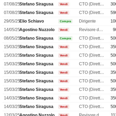
07/08/25
Stefano Siragusa
CTO (Direttore tecnico)
30
Vendi
07/08/25
Stefano Siragusa
CTO (Direttore tecnico)
59
Vendi
29/05/25
Elio Schiavo
Dirigente
10
Compra
14/05/25
Agostino Nuzzolo
Revisore dei conti / collegio sindacale
9
Vendi
08/05/25
Stefano Siragusa
CTO (Direttore tecnico)
50
Compra
15/03/25
Stefano Siragusa
CTO (Direttore tecnico)
35
Vendi
15/03/25
Stefano Siragusa
CTO (Direttore tecnico)
50
Vendi
15/03/25
Stefano Siragusa
CTO (Direttore tecnico)
50
Vendi
15/03/25
Stefano Siragusa
CTO (Direttore tecnico)
35
Vendi
15/03/25
Stefano Siragusa
CTO (Direttore tecnico)
50
Vendi
15/03/25
Stefano Siragusa
CTO (Direttore tecnico)
35
Vendi
14/03/25
Stefano Siragusa
CTO (Direttore tecnico)
35
Vendi
14/03/25
Stefano Siragusa
CTO (Direttore tecnico)
50
Vendi
12/03/25
Agostino Nuzzolo
Revisore dei conti / collegio sindacale
11
Vendi