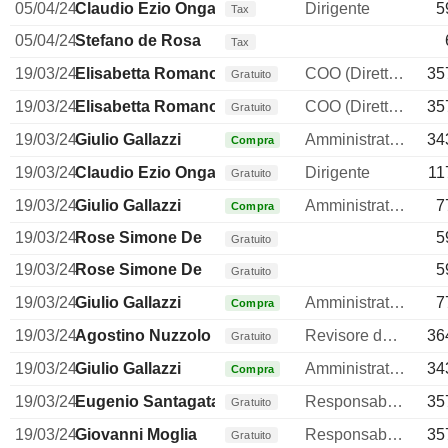
05/04/24
Claudio Ezio Ongaro
Dirigente
5
Tax
05/04/24
Stefano de Rosa
Tax
19/03/24
Elisabetta Romano
COO (Direttore operativo)
35
Gratuito
19/03/24
Elisabetta Romano
COO (Direttore operativo)
35
Gratuito
19/03/24
Giulio Gallazzi
Amministratore
34
Compra
19/03/24
Claudio Ezio Ongaro
Dirigente
11
Gratuito
19/03/24
Giulio Gallazzi
Amministratore
7
Compra
19/03/24
Rose Simone De
5
Gratuito
19/03/24
Rose Simone De
5
Gratuito
19/03/24
Giulio Gallazzi
Amministratore
7
Compra
19/03/24
Agostino Nuzzolo
Revisore dei conti / collegio sindacale
36
Gratuito
19/03/24
Giulio Gallazzi
Amministratore
34
Compra
19/03/24
Eugenio Santagata
Responsabile della comunicazione
35
Gratuito
19/03/24
Giovanni Moglia
Responsabile affari legali
35
Gratuito