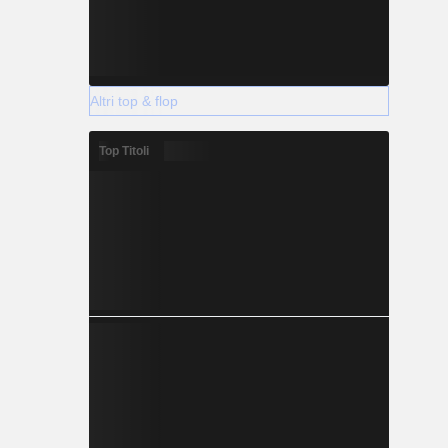
Altri top & flop
Top Titoli