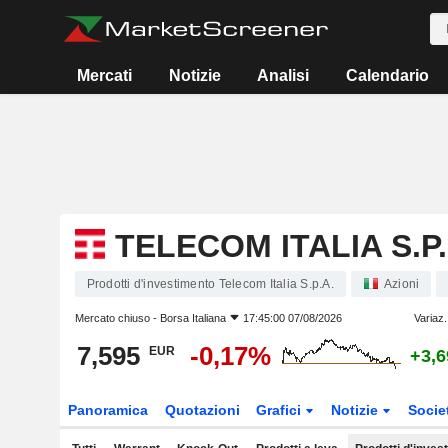
Mercati
Notizie
Analisi
Calendario
TELECOM ITALIA S.P.
Prodotti d'investimento Telecom Italia S.p.A.
Azioni
Mercato chiuso -
Borsa Italiana
17:45:00 07/08/2026
Variaz.
7,595
-0,17%
EUR
+3,
Panoramica
Quotazioni
Grafici
Notizie
Socie