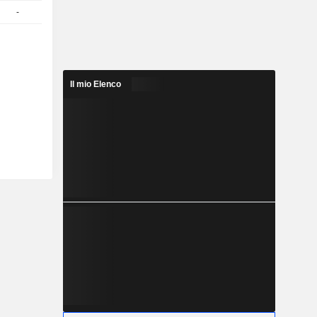
-
1
96,10
EUR
Il mio Elenco