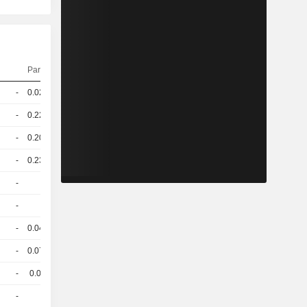
Parità
Quotazioni
-
0.027
184,85
EUR
-
0.224
24,65
EUR
-
0.208
23,85
EUR
-
0.233
99,50
EUR
-
1
95,00
EUR
-
1
42,41
EUR
-
0.047
43,91
EUR
-
0.073
99,30
EUR
-
0.09
68,40
EUR
-
1
47,80
EUR