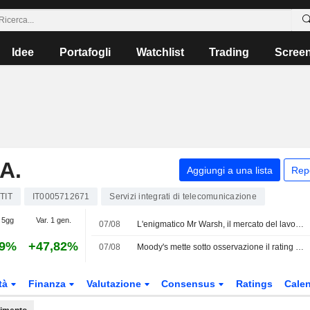
Idee
Portafogli
Watchlist
Trading
Scree
A.
Aggiungi a una lista
Rep
TIT
IT0005712671
Servizi integrati di telecomunicazione
 5gg
Var. 1 gen.
07/08
L'enigmatico Mr Warsh, il mercato del lavoro e i tassi d'interesse
69%
+47,82%
07/08
Moody's mette sotto osservazione il rating di Telecom Italia per un possibile upgrade dopo l'approvazione dell'offerta di Poste Italiane
tà
Finanza
Valutazione
Consensus
Ratings
Calen