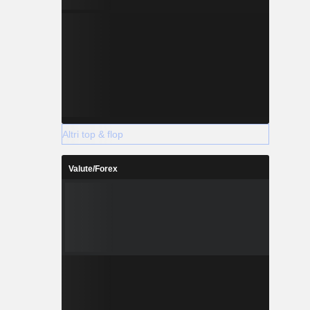
Altri top & flop
Valute/Forex