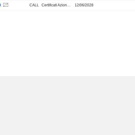
8
CALL
Certificati Azionari e Obbl.ri
12/06/2028