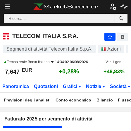
TELECOM ITALIA S.P.A.
7,647
€
+0,28%
TELECOM ITALIA S.P.A.
Segmenti di attività Telecom Italia S.p.A.
Azioni
Tempo reale
Borsa Italiana
14:34:02 06/08/2026
Var. 1 gen.
EUR
+0,28%
7,647
+48,83%
Panoramica
Quotazioni
Grafici
Notizie
Società
Previsioni degli analisti
Conto economico
Bilancio
Flusso
Fatturato 2025 per segmento di attività