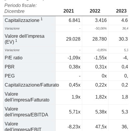
Periodo fiscale:
2021
2022
2023
Dicembre
1
Capitalizzazione
6.841
3.416
4.66
Variazione
-
-50,06%
36,4
Valore dell'impresa
29.028
28.780
30.31
1
(EV)
Variazione
-
-0,85%
5,3
P/E ratio
-1,09x
-1,55x
-4,2
PBR
0,38x
0,31x
0,46
PEG
-
0x
0,1
Capitalizzazione/Fatturato
0,45x
0,22x
0,29
Valore
1,9x
1,82x
1,86
dell'impresa/Fatturato
Valore
5,71x
5,38x
5,31
dell'impresa/EBITDA
Valore
-8,23x
47,5x
36,3
dell'impresa/EBIT