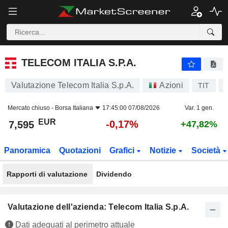
TELECOM ITALIA S.P.A.
7,595
€
-0,17%
TELECOM ITALIA S.P.A.
Valutazione Telecom Italia S.p.A.
Azioni
TIT
Mercato chiuso -
Borsa Italiana
17:45:00 07/08/2026
Var. 1 gen.
EUR
-0,17%
7,595
+47,82%
Panoramica
Quotazioni
Grafici
Notizie
Società
Rapporti di valutazione
Dividendo
Valutazione dell'azienda: Telecom Italia S.p.A.
Dati adeguati al perimetro attuale