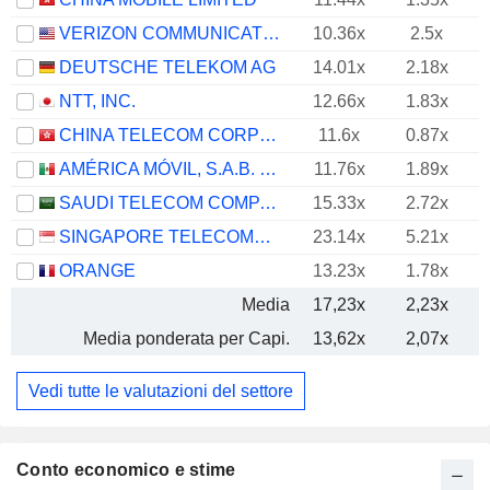
VERIZON COMMUNICATIONS, INC.
10.36x
2.5x
DEUTSCHE TELEKOM AG
14.01x
2.18x
NTT, INC.
12.66x
1.83x
CHINA TELECOM CORPORATION LIMITED
11.6x
0.87x
AMÉRICA MÓVIL, S.A.B. DE C.V.
11.76x
1.89x
SAUDI TELECOM COMPANY
15.33x
2.72x
SINGAPORE TELECOMMUNICATIONS LIMITED
23.14x
5.21x
ORANGE
13.23x
1.78x
Media
17,23x
2,23x
Media ponderata per Capi.
13,62x
2,07x
Vedi tutte le valutazioni del settore
Conto economico e stime