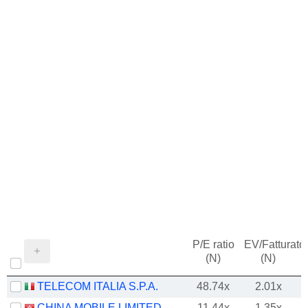
P/E ratio
EV/Fatturato
(N)
(N)
TELECOM ITALIA S.P.A.
48.74x
2.01x
CHINA MOBILE LIMITED
11.44x
1.35x