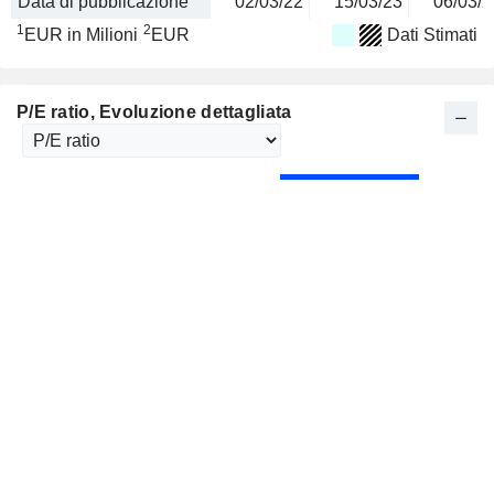
Data di pubblicazione
02/03/22
15/03/23
06/03/2
1
2
EUR in Milioni
EUR
Dati Stimati
P/E ratio
, Evoluzione dettagliata