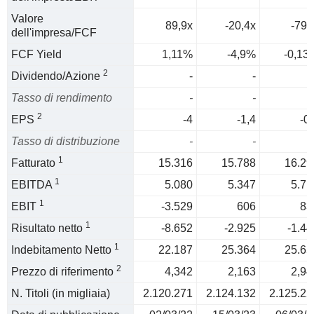
Valore
89,9x
-20,4x
-798
dell'impresa/FCF
FCF Yield
1,11%
-4,9%
-0,13
2
Dividendo/Azione
-
-
Tasso di rendimento
-
-
2
EPS
-4
-1,4
-0
Tasso di distribuzione
-
-
1
Fatturato
15.316
15.788
16.29
1
EBITDA
5.080
5.347
5.71
1
EBIT
-3.529
606
83
1
Risultato netto
-8.652
-2.925
-1.44
1
Indebitamento Netto
22.187
25.364
25.65
2
Prezzo di riferimento
4,342
2,163
2,94
N. Titoli (in migliaia)
2.120.271
2.124.132
2.125.22