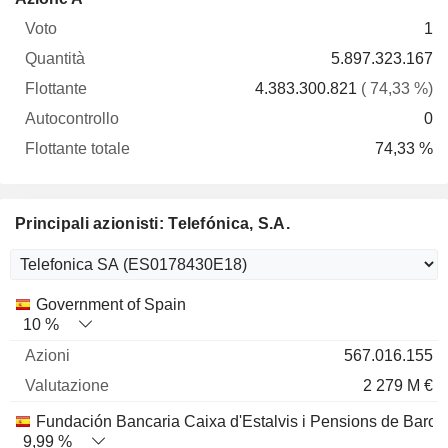
Voto
Quantità
Flottante
Autocontrollo
totale
1
5.897.323.167
4.383.300.821
( 74,33 %)
0
74,33 %
Principali azionisti: Telefónica, S.A.
Nome
Azioni
%
Valutazione
Government of Spain
10 %
567.016.155
2 279 M €
Fundación Bancaria Caixa d'Estalvis i Pensions de Barce
9,99 %