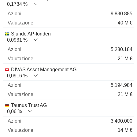
0,1734 %
9.830.885
40 M €
Sjunde AP-fonden
0,0931 %
5.280.184
21 M €
DIVAS Asset Management AG
0,0916 %
5.194.984
21 M €
Taunus Trust AG
0,06 %
3.400.000
14 M €