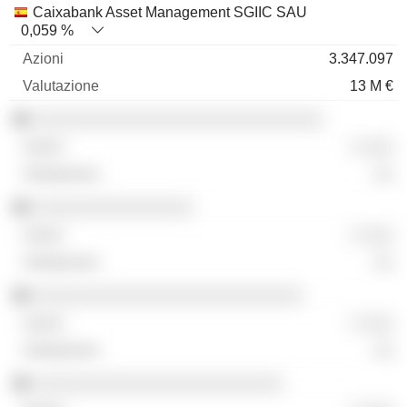
Caixabank Asset Management SGIIC SAU
0,059 %
3.347.097
13 M €
░░░░░░░░░░░░░░░░░░░░░░░░░░░░░
░ ░░░
░░
░░░░░░░░░░░░░░░░
░ ░░░
░░
░░░░░░░░░░░░░░░░░░░░░░░░░░░
░ ░░░
░░
░░░░░░░░░░░░░░░░░░░░░░░░░