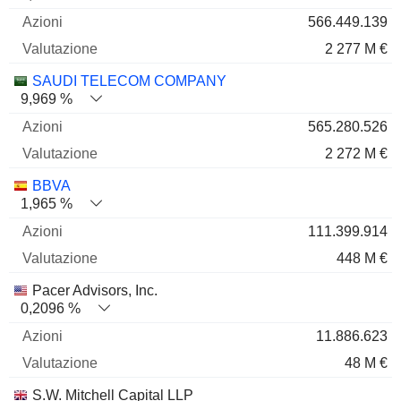
566.449.139
2 277 M €
SAUDI TELECOM COMPANY
9,969 %
565.280.526
2 272 M €
BBVA
1,965 %
111.399.914
448 M €
Pacer Advisors, Inc.
0,2096 %
11.886.623
48 M €
S.W. Mitchell Capital LLP