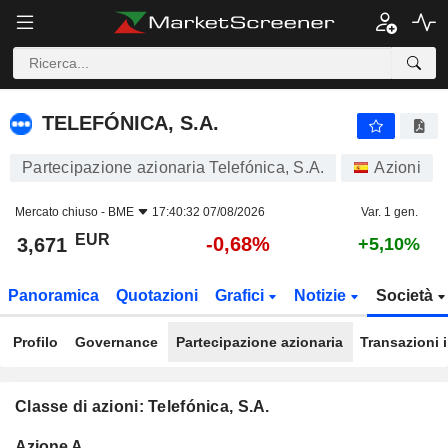
TELEFÓNICA, S.A.
3,671
€
-0,68%
TELEFÓNICA, S.A.
Partecipazione azionaria Telefónica, S.A.
Azioni
Mercato chiuso -
BME
17:40:32 07/08/2026
Var. 1 gen.
EUR
-0,68%
3,671
+5,10%
Panoramica
Quotazioni
Grafici
Notizie
Società
Profilo
Governance
Partecipazione azionaria
Transazioni 
Classe di azioni: Telefónica, S.A.
Flottante
Azione A