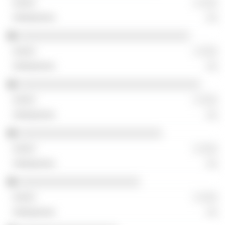
░ ░░░
░░
░░░░░░░░░░░░░░░░░░░░░░░░░░░░░░░
░ ░░░
░░
░░░░░░░░░░░░░░░░░░░░░░░░░░░░░░░░░
░ ░░░
░░
░░░░░░░░░░░░░░░░░░░░░░░░░░
░ ░░░
░░
░░░░░░░░░░░░░░░░░░░░░░
░ ░░░
░░