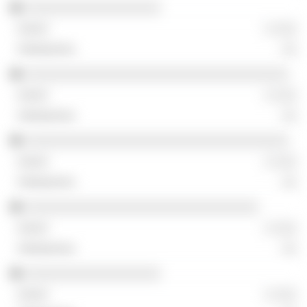
░░░░░░░░░░░░░░░░░░
░ ░░░
░░
░░░░░░░░░░░░░░░░░░░░░░░░░░░░░░░░░░░
░ ░░░
░░
░░░░░░░░░░░░░░░░░░░░░░░░░░░░░░░░░░░
░ ░░░
░░
░░░░░░░░░░░░░░░░░░░░░░░░░░░░░░░
░ ░░░
░░
░░░░░░░░░░░░░░░░░░
░ ░░░