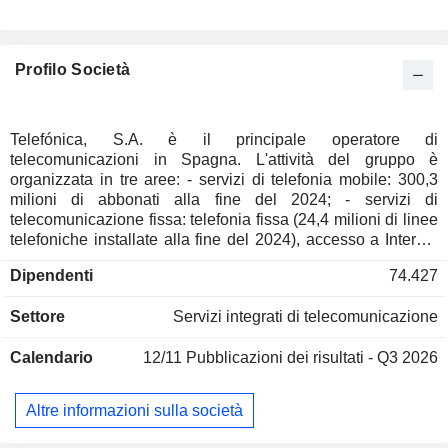
Portogallo
0,01%
Norvegia
0,01%
Profilo Società
Austria
0,01%
Nuova-Zelanda
0,01%
Giappone
0,01%
Telefónica, S.A. è il principale operatore di
telecomunicazioni in Spagna. L'attività del gruppo è
Hong Kong
0,01%
organizzata in tre aree: - servizi di telefonia mobile: 300,3
Paesi Bassi
0,01%
milioni di abbonati alla fine del 2024; - servizi di
telecomunicazione fissa: telefonia fissa (24,4 milioni di linee
Malta
0,01%
telefoniche installate alla fine del 2024), accesso a Internet
(27,4 milioni di linee ADSL), pay-TV (10,3 milioni di
Italia
0,01%
Dipendenti
74.427
abbonati), ecc.; - servizi di telecomunicazioni per le imprese:
Finlandia
0,01%
telefonia mobile (24,2 milioni di clienti alla fine del 2024) e
Settore
Servizi integrati di telecomunicazione
telecomunicazioni fisse (3,4 milioni di linee installate). Il
fatturato netto è distribuito geograficamente come segue:
Calendario
12/11
Pubblicazioni dei risultati - Q3 2026
Spagna (30,9%), Brasile (23,3%), America Latina (21,9%),
Germania (20,6%) e altri (3,3%).
Altre informazioni sulla società