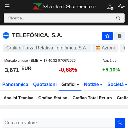
TELEFÓNICA, S.A.
3,671
€
-0,68%
TELEFÓNICA, S.A.
Grafico Forza Relativa Telefónica, S.A.
Azioni
T
Mercato chiuso -
BME
17:40:32 07/08/2026
Var. 1 gen.
EUR
-0,68%
3,671
+5,10%
Panoramica
Quotazioni
Grafici
Notizie
Società
Analisi Tecnica
Grafico Statico
Grafico Total Return
Grafi