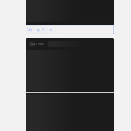
Altri top & flop
Top Titoli