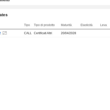
timento
cates
Tipo
Tipo di prodotto
Maturità
Elasticità
Leva
2
CALL
Certificati Altri
20/04/2028