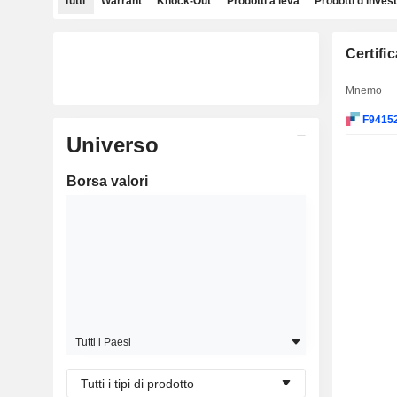
Tutti
Warrant
Knock-Out
Prodotti a leva
Prodotti d'inves
Certifi
Mnemo
F9415
Universo
Borsa valori
Tutti i Paesi
Tutti i tipi di prodotto