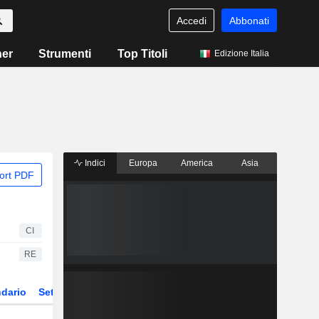
Accedi
Abbonati
ner
Strumenti
Top Titoli
Edizione Italia
Indici
Europa
America
Asia
ort PDF
CI
RE
dario
Settore
Derivati
ETF