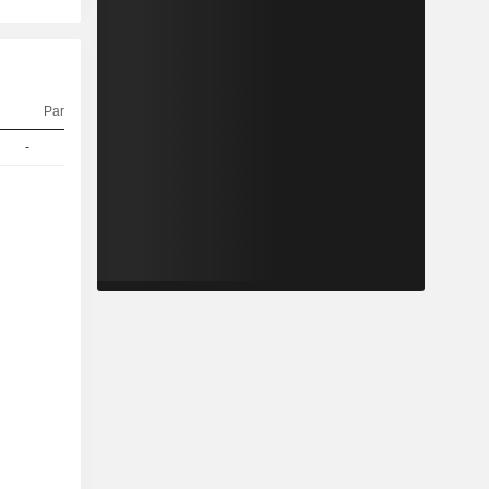
Parità
Quotazioni
-
1
95,35
EUR