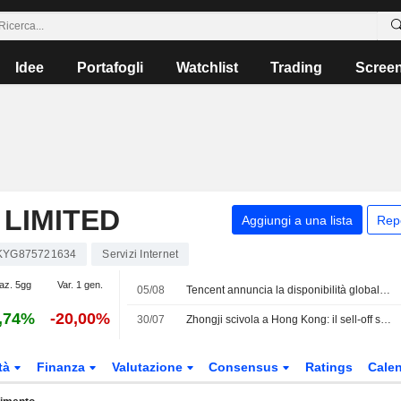
Idee
Portafogli
Watchlist
Trading
Scree
LIMITED
Aggiungi a una lista
Rep
KYG875721634
Servizi Internet
iaz. 5gg
Var. 1 gen.
05/08
Tencent annuncia la disponibilità globale del modello AI Hy3 e l'integrazione tra prodotti e servizi cloud
,74%
-20,00%
30/07
Zhongji scivola a Hong Kong: il sell-off sull'IA pesa sul debutto da 6,8 Mrd USD
tà
Finanza
Valutazione
Consensus
Ratings
Calen