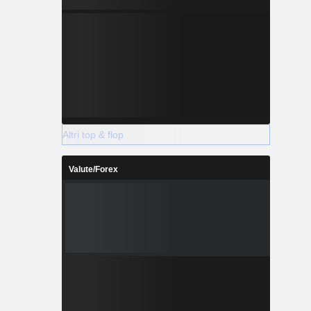
Altri top & flop
Valute/Forex