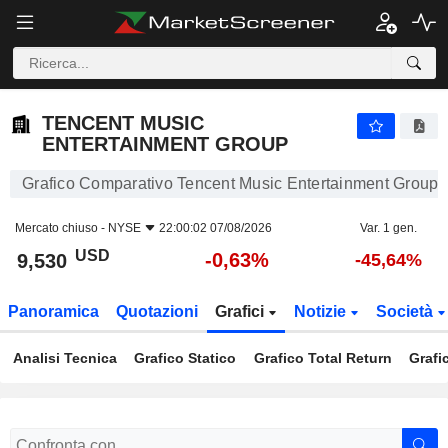
TENCENT MUSIC ENTERTAINMENT GROUP
9,530
$
-0,63%
TENCENT MUSIC
ENTERTAINMENT GROUP
Grafico Comparativo Tencent Music Entertainment Group
Mercato chiuso -
NYSE
22:00:02 07/08/2026
Var. 1 gen.
USD
-0,63%
9,530
-45,64%
Panoramica
Quotazioni
Grafici
Notizie
Società
Analisi Tecnica
Grafico Statico
Grafico Total Return
Grafi