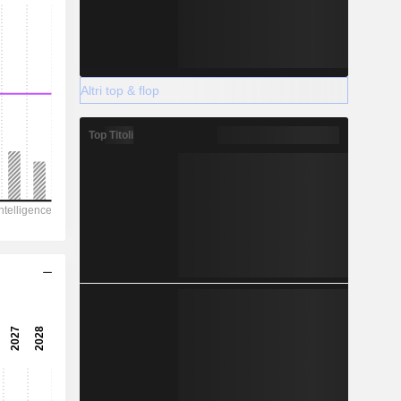
Altri top & flop
Top Titoli