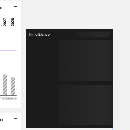
3,46x
co
3,66x
4,04x
Il mio Elenco
24,8%
1,917
2,96%
7,696
24,9%
42.613
14.624
13.826
11.842
co
-51.287