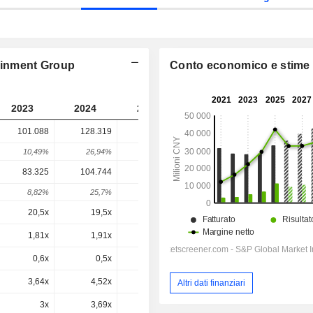
tainment Group
Conto economico e stime
2023
2024
2025
2026
2027
101.088
128.319
189.914
101.902
-
10,49%
26,94%
48%
-46,34%
-
83.325
104.744
169.295
66.004
60.372
8,82%
25,7%
61,63%
-61,01%
-8,53%
20,5x
19,5x
17,2x
11x
9,8x
1,81x
1,91x
2,37x
1,13x
1,02x
0,6x
0,5x
0,3x
-0,6x
0,8x
3,64x
4,52x
5,77x
2,86x
2,59x
Altri dati finanziari
3x
3,69x
5,15x
1,85x
1,53x