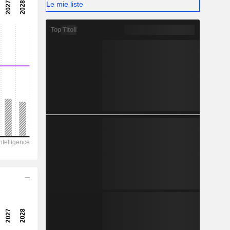
64,74
Le mie liste
-
Top Titoli
-