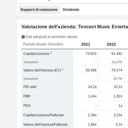
Rapporti di valutazione
Dividendo
Valutazione dell'azienda: Tencent Music Enter
Dati adeguati al perimetro attuale
2021
2022
Periodo fiscale: Dicembre
1
Capitalizzazione
73.653
91.492
Variazione
-
24,22%
1
Valore dell'impresa (EV)
58.586
76.574
Variazione
-
30,7%
P/E ratio
24,2x
25,2x
PBR
1,44x
1,92x
PEG
-
1x
Capitalizzazione/Fatturato
2,36x
3,23x
Valore dell'impresa/Fatturato
1,88x
2,7x