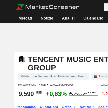
Mercati
Notizie
Analisi
Calendario
TENCENT MUSIC EN
GROUP
Valutazione Tencent Music Entertainment Group
Azioni
Mercato chiuso -
NYSE
22:00:02 06/08/2026
Variaz
9,590
+0,63%
USD
-1,
Panoramica
Quotazioni
Grafici
Notizie
Socie