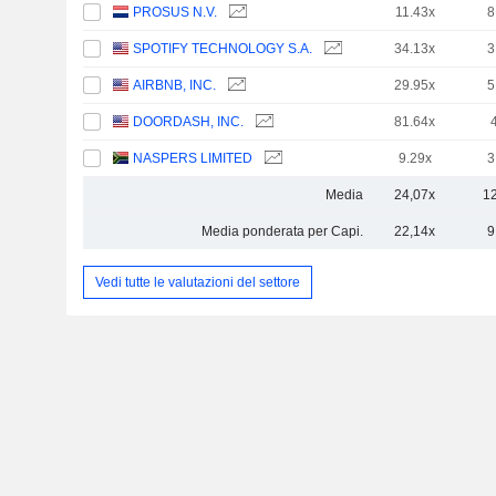
PROSUS N.V.
11.43x
8
SPOTIFY TECHNOLOGY S.A.
34.13x
3
AIRBNB, INC.
29.95x
5
DOORDASH, INC.
81.64x
NASPERS LIMITED
9.29x
3
Media
24,07x
1
Media ponderata per Capi.
22,14x
9
Vedi tutte le valutazioni del settore