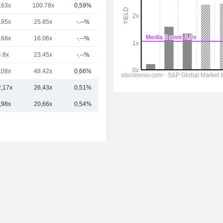
.63x
100.78x
0,59%
101 Mrd
.95x
25.85x
-.--%
99,14 Mrd
.68x
16.06x
-.--%
90,5 Mrd
4.8x
23.45x
-.--%
90,31 Mrd
.08x
48.42x
0,66%
41,47 Mrd
2,17x
26,43x
0,51%
155,25 Mrd
,98x
20,66x
0,54%