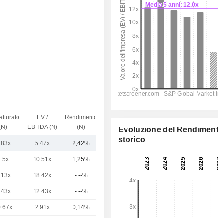
atturato
EV /
Rendimento
Capi.($)
(N)
EBITDA (N)
(N)
Evoluzione del Rendimen
storico
.83x
5.47x
2,42%
15 Mrd
4.5x
10.51x
1,25%
563 Mrd
.13x
18.42x
-.--%
309 Mrd
.43x
12.43x
-.--%
139 Mrd
0.67x
2.91x
0,14%
104 Mrd