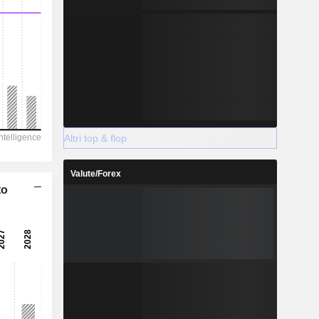
Altri top & flop
Valute/Forex
to