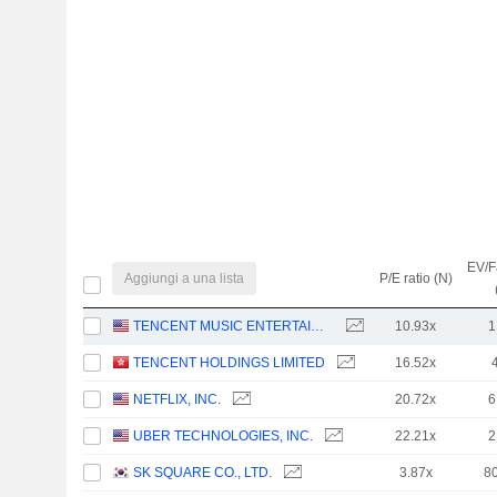
EV/F
Aggiungi a una lista
P/E ratio (N)
TENCENT MUSIC ENTERTAINMENT GROUP
10.93x
1
TENCENT HOLDINGS LIMITED
16.52x
NETFLIX, INC.
20.72x
6
UBER TECHNOLOGIES, INC.
22.21x
2
SK SQUARE CO., LTD.
3.87x
8