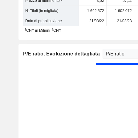
Prezzo di riferimento
43,52
57,11
N. Titoli (in migliaia)
1.692.572
1.602.072
Data di pubblicazione
21/03/22
21/03/23
1
2
CNY in Milioni
CNY
P/E ratio
, Evoluzione dettagliata