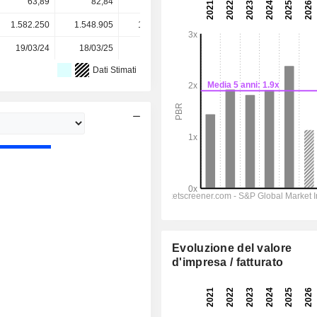
63,89
82,84
122,61
64,74
64,74
1.582.250
1.548.905
1.548.905
1.573.904
-
19/03/24
18/03/25
17/03/26
-
-
Dati Stimati
Evoluzione del valore
d'impresa / fatturato