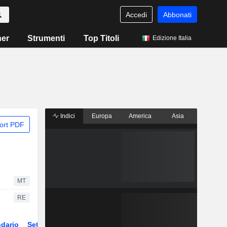
Accedi
Abbonati
ner
Strumenti
Top Titoli
Edizione Italia
Indici
Europa
America
Asia
ort PDF
MT
RE
dario
Settore
Derivati
ETF