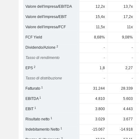
Valore dell'impresa/EBITDA
12,2x
13,7x
Valore dell'impresa/EBIT
15,4x
17,2x
Valore dell'impresa/FCF
11,5x
11x
FCF Yield
8,68%
9,08%
2
Dividendo/Azione
-
-
Tasso di rendimento
-
-
2
EPS
1,8
2,27
Tasso di distribuzione
-
-
1
Fatturato
31.244
28.339
1
EBITDA
4.810
5.603
1
EBIT
3.800
4.443
1
Risultato netto
3.029
3.677
1
Indebitamento Netto
-15.067
-14.918
2