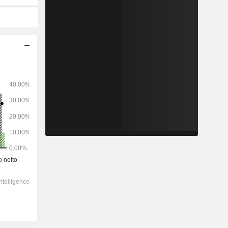
2028
-
-
50.615
-16,16%
8,41x
0,93x
0,5x
2,39x
1,19x