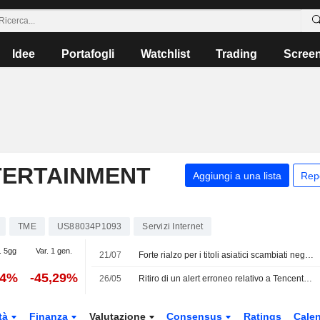
Idee
Portafogli
Watchlist
Trading
Scree
TERTAINMENT
Aggiungi a una lista
Rep
TME
US88034P1093
Servizi Internet
. 5gg
Var. 1 gen.
21/07
Forte rialzo per i titoli asiatici scambiati negli Stati Uniti come American Depositary Receipts nella sessione di martedì
24%
-45,29%
26/05
Ritiro di un alert erroneo relativo a Tencent Music Entertainment e Coca-Cola
tà
Finanza
Valutazione
Consensus
Ratings
Calen