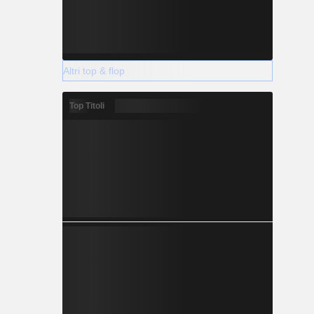
Altri top & flop
Top Titoli