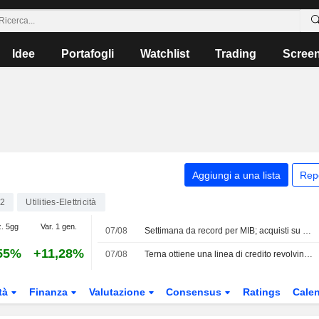
Idee
Portafogli
Watchlist
Trading
Scree
Aggiungi a una lista
Rep
22
Utilities-Elettricità
z. 5gg
Var. 1 gen.
07/08
Settimana da record per MIB; acquisti su europee
55%
+11,28%
07/08
Terna ottiene una linea di credito revolving legata a parametri ESG da 2,3 Mrd EUR
tà
Finanza
Valutazione
Consensus
Ratings
Calen