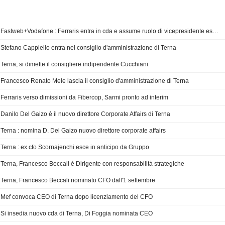
Fastweb+Vodafone : Ferraris entra in cda e assume ruolo di vicepresidente esecutivo
Stefano Cappiello entra nel consiglio d'amministrazione di Terna
Terna, si dimette il consigliere indipendente Cucchiani
Francesco Renato Mele lascia il consiglio d'amministrazione di Terna
Ferraris verso dimissioni da Fibercop, Sarmi pronto ad interim
Danilo Del Gaizo è il nuovo direttore Corporate Affairs di Terna
Terna : nomina D. Del Gaizo nuovo direttore corporate affairs
Terna : ex cfo Scornajenchi esce in anticipo da Gruppo
Terna, Francesco Beccali è Dirigente con responsabilità strategiche
Terna, Francesco Beccali nominato CFO dall'1 settembre
Mef convoca CEO di Terna dopo licenziamento del CFO
Si insedia nuovo cda di Terna, Di Foggia nominata CEO