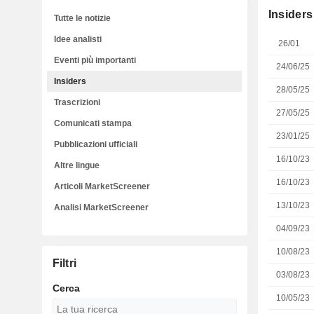
Insiders
Tutte le notizie
Idee analisti
26/01
Eventi più importanti
24/06/25
Insiders
28/05/25
Trascrizioni
27/05/25
Comunicati stampa
23/01/25
Pubblicazioni ufficiali
16/10/23
Altre lingue
16/10/23
Articoli MarketScreener
13/10/23
Analisi MarketScreener
04/09/23
10/08/23
Filtri
03/08/23
Cerca
10/05/23