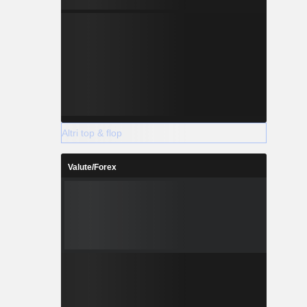
Altri top & flop
Valute/Forex