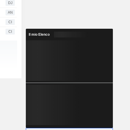
DJ
AN
CI
CI
Il mio Elenco