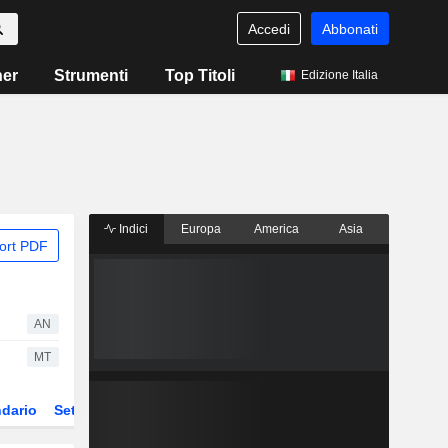
Accedi
Abbonati
ner
Strumenti
Top Titoli
Edizione Italia
Indici
Europa
America
Asia
ort PDF
AN
MT
dario
Settore
Derivati
ETF