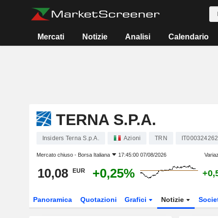
Mercati
Notizie
Analisi
Calendario
TERNA S.P.A.
Insiders Terna S.p.A.
Azioni
TRN
IT00032426
Mercato chiuso -
Borsa Italiana
17:45:00 07/08/2026
Varia
10,08
+0,25%
EUR
+0,
Panoramica
Quotazioni
Grafici
Notizie
Socie