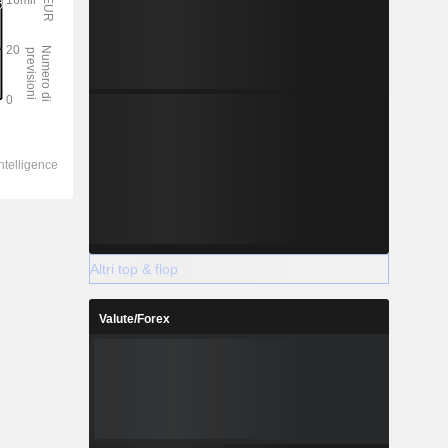
Altri top & flop
Valute/Forex