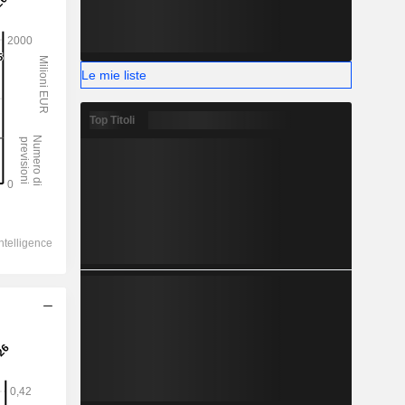
Le mie liste
Top Titoli