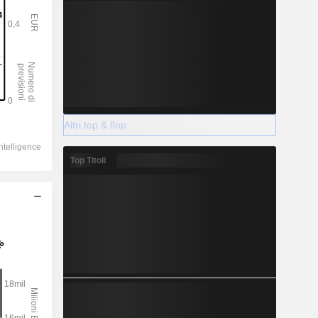
Altri top & flop
Top Titoli