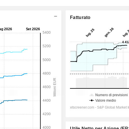
Fatturato
Utile Netto per Azione (EP