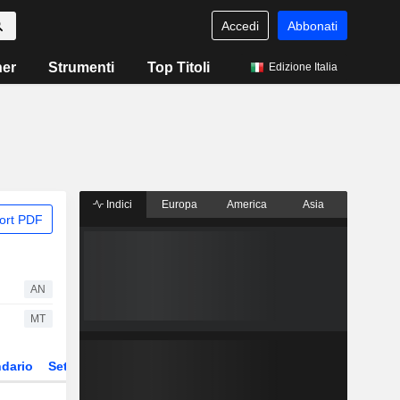
Accedi
Abbonati
ner
Strumenti
Top Titoli
Edizione Italia
Indici
Europa
America
Asia
ort PDF
AN
MT
dario
Settore
Derivati
ETF