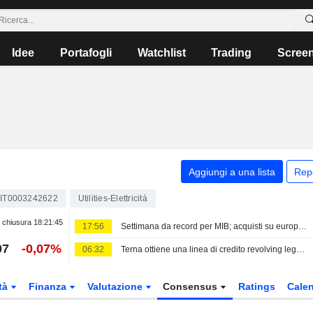
Idee
Portafogli
Watchlist
Trading
Scree
Aggiungi a una lista
Rep
IT0003242622
Utilities-Elettricità
 chiusura
18:21:45
17:56
Settimana da record per MIB; acquisti su europee
07
-0,07%
06:32
Terna ottiene una linea di credito revolving legata a parametri ESG da 2,3 Mrd EUR
tà
Finanza
Valutazione
Consensus
Ratings
Calen