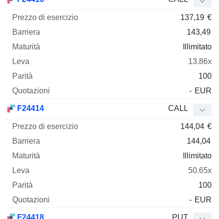
137,19
€
143,49
Illimitato
13.86x
100
-
EUR
F24414
CALL
144,04
€
144,04
Illimitato
50.65x
100
-
EUR
F24418
PUT