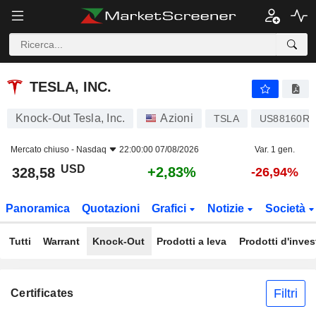
TESLA, INC.
328,58
$
+2,83%
TESLA, INC.
Knock-Out Tesla, Inc.
Azioni
TSLA
US88160R1
Mercato chiuso -
Nasdaq
22:00:00 07/08/2026
Var. 1 gen.
USD
+2,83%
328,58
-26,94%
Panoramica
Quotazioni
Grafici
Notizie
Società
Tutti
Warrant
Knock-Out
Prodotti a leva
Prodotti d'inve
Filtri
Certificates