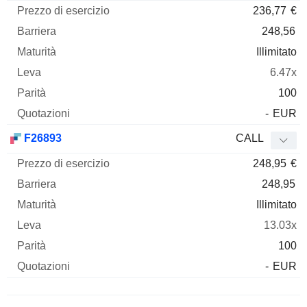
236,77
€
248,56
Illimitato
6.47x
100
-
EUR
F26893
CALL
248,95
€
248,95
Illimitato
13.03x
100
-
EUR