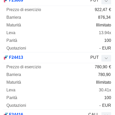
F23809
PUT
922,47
€
876,34
Illimitato
13.94x
100
-
EUR
F24413
PUT
780,90
€
780,90
Illimitato
30.41x
100
-
EUR
F24416
CALL