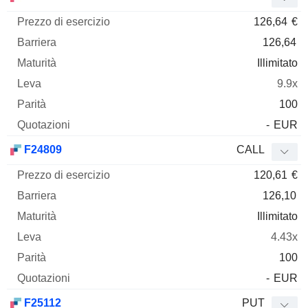
126,64
€
126,64
Illimitato
9.9x
100
-
EUR
F24809
CALL
120,61
€
126,10
Illimitato
4.43x
100
-
EUR
F25112
PUT