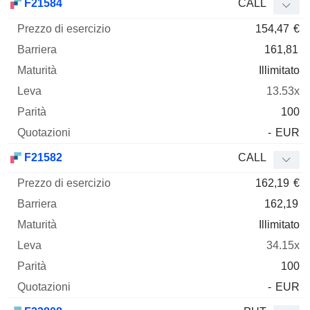
F21584
CALL
154,47
€
161,81
Illimitato
13.53x
100
-
EUR
F21582
CALL
162,19
€
162,19
Illimitato
34.15x
100
-
EUR