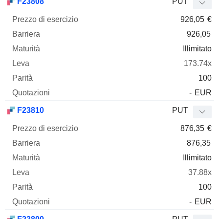
F23808
PUT
926,05
€
926,05
Illimitato
173.74x
100
-
EUR
F23810
PUT
876,35
€
876,35
Illimitato
37.88x
100
-
EUR