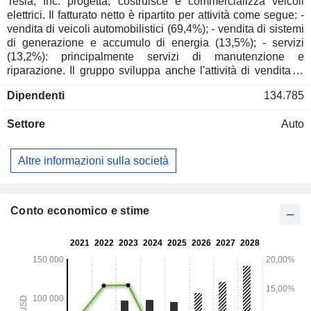
Tesla, Inc. progetta, costruisce e commercializza veicoli
elettrici. Il fatturato netto è ripartito per attività come segue: -
vendita di veicoli automobilistici (69,4%); - vendita di sistemi
di generazione e accumulo di energia (13,5%); - servizi
(13,2%): principalmente servizi di manutenzione e
riparazione. Il gruppo sviluppa anche l'attività di vendita di
componenti per l'assemblaggio di propulsori per veicoli
Dipendenti
134.785
elettrici; - crediti automobilistici (2,1%); - leasing
automobilistico (1,8%). Alla fine del 2025, il gruppo contava
Settore
Auto
8 siti produttivi situati negli Stati Uniti (5), in Cina (2) e in
Germania. Il fatturato netto è distribuito geograficamente
come segue: Stati Uniti (50,2%), Cina (22,1%) e altri
Altre informazioni sulla società
(27,7%).
Conto economico e stime