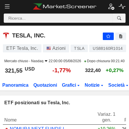
TESLA, INC.
321,55
$
-1,77%
TESLA, INC.
ETF Tesla, Inc.
Azioni
TSLA
US88160R1014
Mercato chiuso -
Nasdaq
22:00:00 05/08/2026
Dopo chiusura
00:21:40
USD
-1,77%
321,55
322,40
+0,27%
Panoramica
Quotazioni
Grafici
Notizie
Società
ETF posizionati su Tesla, Inc.
Variaz. 1
Nome
gen.
P
NOMURA NEXT FUNDS INTERNATIONAL EQUITY MSCI-KOKUSAI (YEN-HEDGED) ETF - JPY
+10,26%