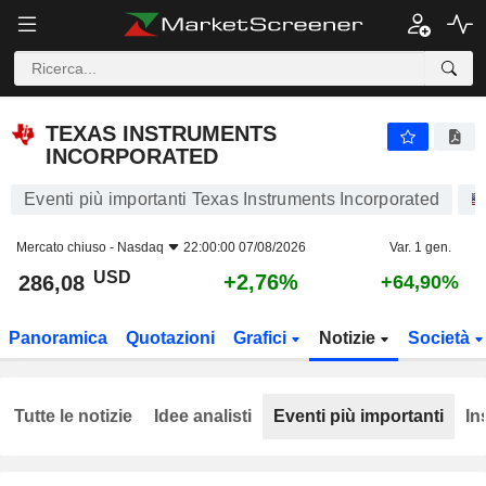
TEXAS INSTRUMENTS INCORPORATED
286,08
$
+2,76%
TEXAS INSTRUMENTS
INCORPORATED
Eventi più importanti Texas Instruments Incorporated
Mercato chiuso -
Nasdaq
22:00:00 07/08/2026
Var. 1 gen.
USD
+2,76%
286,08
+64,90%
Panoramica
Quotazioni
Grafici
Notizie
Società
Tutte le notizie
Idee analisti
Eventi più importanti
In