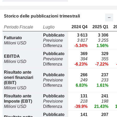
Storico delle pubblicazioni trimestrali
2024 Q4
2025 Q1
2
Periodo Fiscale
Luglio
Pubblicato
3 613
3 306
Fatturato
Previsione
3 817
3 255
Milioni USD
Differenza
-5.34%
1.56%
Pubblicato
369
329
EBITDA
Previsione
394
355
Milioni USD
Differenza
-6.23%
-7.22%
Risultato ante
Pubblicato
266
237
oneri finanziari
Previsione
249
233
(EBIT)
Differenza
6.83%
1.61%
Milioni USD
Risultato ante
Pubblicato
131
241
Imposte (EBT)
Previsione
218
198
Milioni USD
Differenza
-39.9%
21.43%
Pubblicato
141
207