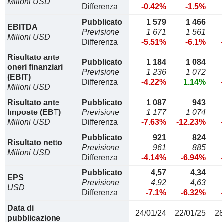
Milioni USD
Differenza
-0.42%
-1.5%
Pubblicato
1 579
1 466
EBITDA
Previsione
1 671
1 561
Milioni USD
Differenza
-5.51%
-6.1%
Risultato ante
Pubblicato
1 184
1 084
oneri finanziari
Previsione
1 236
1 072
(EBIT)
Differenza
-4.22%
1.14%
Milioni USD
Risultato ante
Pubblicato
1 087
943
Imposte (EBT)
Previsione
1 177
1 074
Milioni USD
Differenza
-7.63%
-12.23%
Pubblicato
921
824
Risultato netto
Previsione
961
885
Milioni USD
Differenza
-4.14%
-6.94%
Pubblicato
4,57
4,34
EPS
Previsione
4,92
4,63
USD
Differenza
-7.1%
-6.32%
Data di
24/01/24
22/01/25
2
pubblicazione