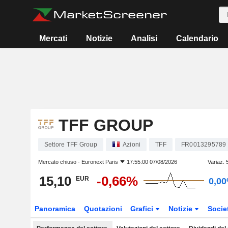
Mercati
Notizie
Analisi
Calendario
TFF GROUP
Settore TFF Group
Azioni
TFF
FR0013295789
Mercato chiuso -
Euronext Paris
17:55:00 07/08/2026
Variaz. 
15,10
-0,66%
EUR
0,0
Panoramica
Quotazioni
Grafici
Notizie
Socie