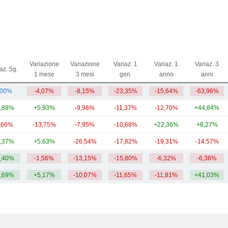
Variazione
Variazione
Variaz. 1
Variaz. 1
Variaz. 3
az. 5g.
1 mese
3 mesi
gen.
anno
anni
,00%
-4,07%
-8,15%
-23,35%
-15,64%
-63,96%
,88%
+5,93%
-9,96%
-11,37%
-12,70%
+44,84%
,66%
-13,75%
-7,95%
-10,68%
+22,36%
+8,27%
,37%
+5,63%
-26,54%
-17,82%
-19,31%
-14,57%
,40%
-1,56%
-13,15%
-15,80%
-6,32%
-6,36%
,69%
+5,17%
-10,07%
-11,65%
-11,81%
+41,03%