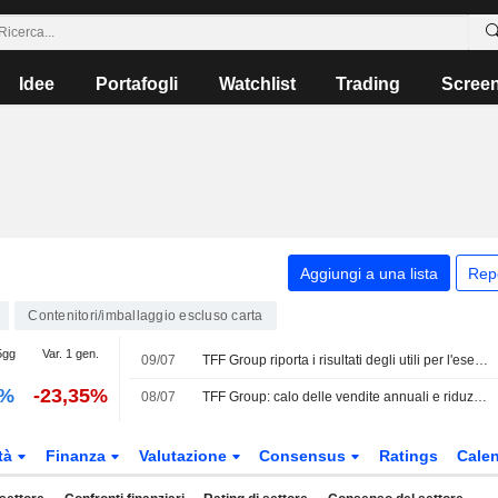
Idee
Portafogli
Watchlist
Trading
Scree
Aggiungi a una lista
Rep
Contenitori/imballaggio escluso carta
5gg
Var. 1 gen.
09/07
TFF Group riporta i risultati degli utili per l'esercizio chiuso al 30 aprile 2026
0%
-23,35%
08/07
TFF Group: calo delle vendite annuali e riduzione del dividendo
tà
Finanza
Valutazione
Consensus
Ratings
Calen