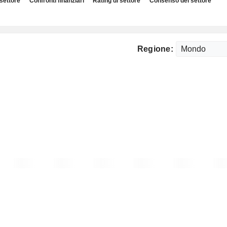
 settore
Confronti finanziari
Rating di settore
Consenso del settore
Regione: