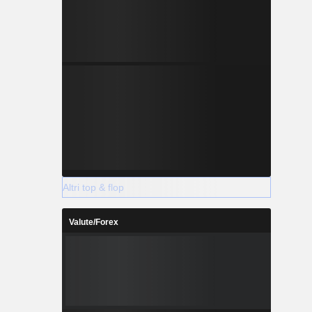
Altri top & flop
Valute/Forex