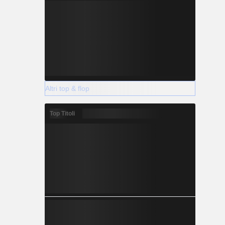
Altri top & flop
Top Titoli