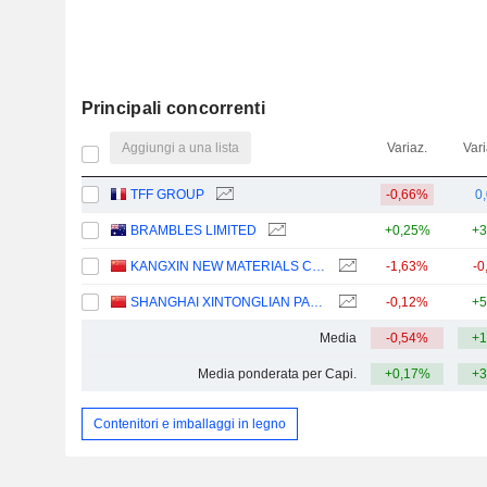
Principali concorrenti
Aggiungi a una lista
Variaz.
Vari
TFF GROUP
-0,66%
0
BRAMBLES LIMITED
+0,25%
+3
KANGXIN NEW MATERIALS CO., LTD
-1,63%
-0
SHANGHAI XINTONGLIAN PACKAGING CO., LTD.
-0,12%
+5
Media
-0,54%
+1
Media ponderata per Capi.
+0,17%
+3
Contenitori e imballaggi in legno