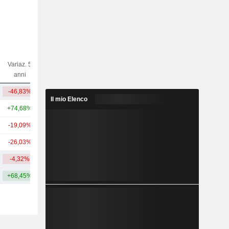
Variaz. 5
Variaz. 10
Capi.($)
anni
anni
-46,83%
-30,05%
378 Mln
Il mio Elenco
+74,68%
+57,14%
19,2 Mrd
-19,09%
-78,11%
597 Mln
-26,03%
-58,95%
250 Mln
-4,32%
-27,49%
5,11 Mrd
+68,45%
+50,15%