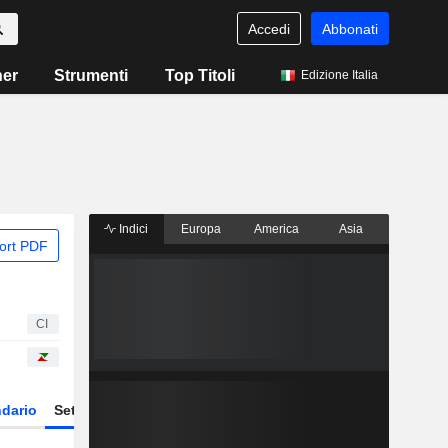
Accedi
Abbonati
ner
Strumenti
Top Titoli
Edizione Italia
Indici
Europa
America
Asia
ort PDF
CI
dario
Settore
Derivati